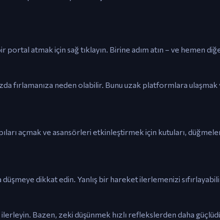
bir portal atmak için sağ tıklayın. Birine adım atın – ve hemen diğ
ızda fırlamanıza neden olabilir. Bunu uzak platformlara ulaşmak
arı açmak ve asansörleri etkinleştirmek için kutuları, düğmeleri
düşmeye dikkat edin. Yanlış bir hareket ilerlemenizi sıfırlayabili
 ilerleyin. Bazen, zeki düşünmek hızlı reflekslerden daha güçlüd