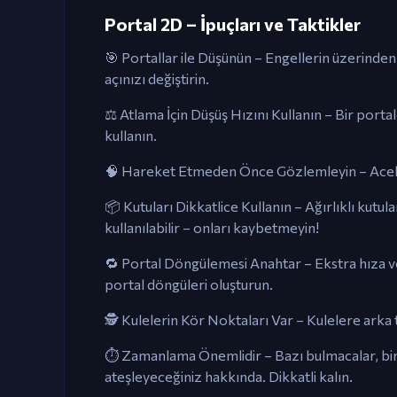
Portal 2D – İpuçları ve Taktikler
🎯 Portallar ile Düşünün – Engellerin üzerinden
açınızı değiştirin.
⚖️ Atlama İçin Düşüş Hızını Kullanın – Bir porta
kullanın.
🧠 Hareket Etmeden Önce Gözlemleyin – Acele 
📦 Kutuları Dikkatlice Kullanın – Ağırlıklı kutu
kullanılabilir – onları kaybetmeyin!
🔁 Portal Döngülemesi Anahtar – Ekstra hıza v
portal döngüleri oluşturun.
🕵️ Kulelerin Kör Noktaları Var – Kulelere arka 
⏱️ Zamanlama Önemlidir – Bazı bulmacalar, bi
ateşleyeceğiniz hakkında. Dikkatli kalın.