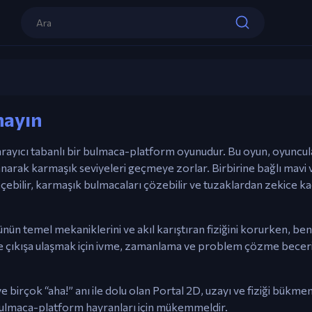
Kontroller
AD / ⬅️➡️ Oklar – Hareket Et.
W / ⬆️ Ok – Atlama.
Fare Sol Tıklama – Mavi portal ateşle.
Fare Sağ Tıklama – Turuncu portal ateşle
Portal 2D
R – Seviyeyi Yenile (Flash Versiyonu).
nayın
Şimdi oyna
tarayıcı tabanlı bir bulmaca-platform oyunudur. Bu oyun, oyuncula
lanarak karmaşık seviyeleri geçmeye zorlar. Birbirine bağlı mavi 
eçebilir, karmaşık bulmacaları çözebilir ve tuzaklardan zekice k
nün temel mekaniklerini ve akıl karıştıran fiziğini korurken, ben
ve çıkışa ulaşmak için ivme, zamanlama ve problem çözme beceri
ve birçok “aha!” anı ile dolu olan Portal 2D, uzayı ve fiziği bükm
ulmaca-platform hayranları için mükemmeldir.