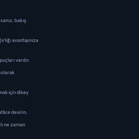
rsanız, bakış
ırlığı avantajınıza
uçları vardır.
 olarak
ak için dikey
lice devirin.
lı ne zaman