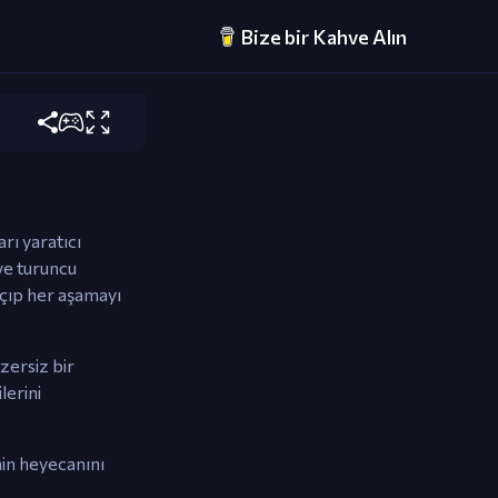
Bize bir Kahve Alın
.
rı yaratıcı
ve turuncu
açıp her aşamayı
zersiz bir
lerini
enin heyecanını