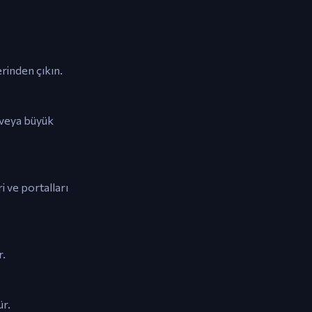
erinden çıkın.
 veya büyük
 ve portalları
r.
ür.