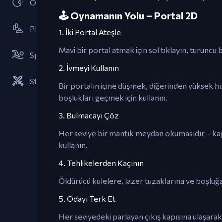
Oyun Salonları
🕹️ Oynamanın Yolu – Portal 2D
Platform
1. İki Portal Ateşle
Mavi bir portal atmak için sol tıklayın, turuncu 
Sporlar
2. İvmeyi Kullanın
Stratejiler
Bir portalın içine düşmek, diğerinden yüksek h
boşlukları geçmek için kullanın.
3. Bulmacayı Çöz
Her seviye bir mantık meydan okumasıdır – kapıl
kullanın.
4. Tehlikelerden Kaçının
Öldürücü kulelere, lazer tuzaklarına ve boşluğa 
5. Odayı Terk Et
Her seviyedeki parlayan çıkış kapısına ulaşarak