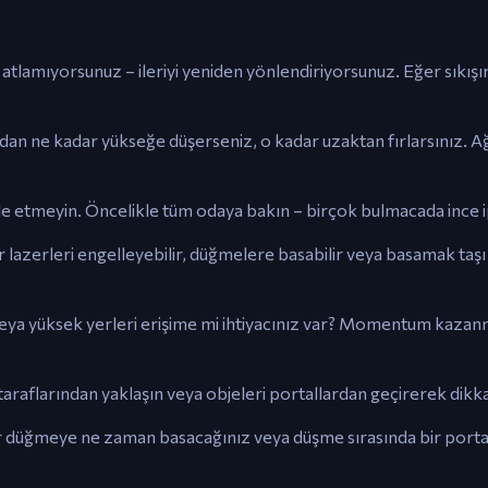
 atlamıyorsunuz – ileriyi yeniden yönlendiriyorsunuz. Eğer sıkışı
ldan ne kadar yükseğe düşerseniz, o kadar uzaktan fırlarsınız. Ağ
etmeyin. Öncelikle tüm odaya bakın – birçok bulmacada ince ip
lar lazerleri engelleyebilir, düğmelere basabilir veya basamak taşı
eya yüksek yerleri erişime mi ihtiyacınız var? Momentum kazanm
taraflarından yaklaşın veya objeleri portallardan geçirerek dikkat
r düğmeye ne zaman basacağınız veya düşme sırasında bir porta