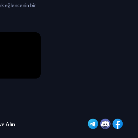
ık eğlencenin bir
ve Alın