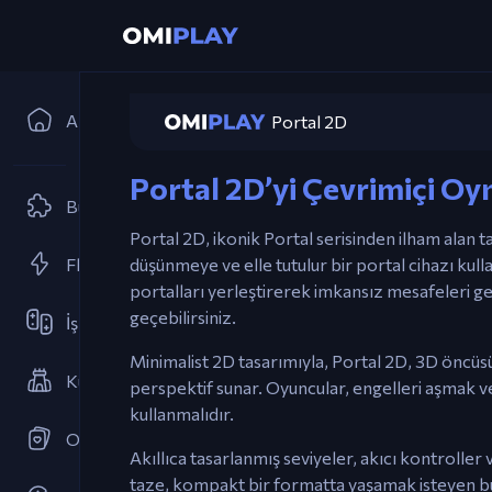
Ana Sayfa
Portal 2D
Portal 2D’yi Çevrimiçi Oy
Bulmaca
Portal 2D, ikonik Portal serisinden ilham alan 
Flash Oyunlar
düşünmeye ve elle tutulur bir portal cihazı kul
portalları yerleştirerek imkansız mesafeleri g
geçebilirsiniz.
İşbirlikçi
Minimalist 2D tasarımıyla, Portal 2D, 3D öncüsü
Kule Savunması
perspektif sunar. Oyuncular, engelleri aşmak 
kullanmalıdır.
Oyun Kartları
Akıllıca tasarlanmış seviyeler, akıcı kontroller 
taze, kompakt bir formatta yaşamak isteyen b