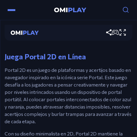
AD / ⬅️➡️ Flechas – Mover.
W / ⬆️ Flecha – Saltar.
Portal 2D
Clic Izquierdo del Ratón – Disparar portal azul.
Clic Derecho del Ratón – Disparar portal
Play now
naranja.
R – Reiniciar nivel (Versión Flash).
Juega Portal 2D en Línea
Portal 2D es un juego de plataformas y acertijos basado en
navegador inspirado en la icónica serie Portal. Este juego
desafía a los jugadores a pensar creativamente y navegar
por niveles intrincados usando un dispositivo de portal
portátil. Al colocar portales interconectados de color azul
y naranja, puedes atravesar distancias imposibles, resolver
acertijos complejos y burlar trampas para avanzar a través
de cada etapa.
Con su diseño minimalista en 2D, Portal 2D mantiene la