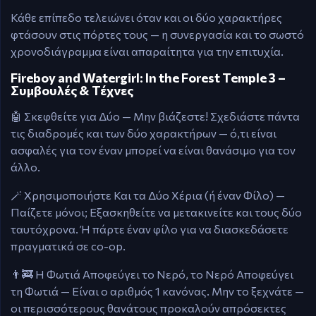
Κάθε επίπεδο τελειώνει όταν και οι δύο χαρακτήρες
φτάσουν στις πόρτες τους — η συνεργασία και το σωστό
χρονοδιάγραμμα είναι απαραίτητα για την επιτυχία.
Fireboy and Watergirl: In the Forest Temple 3 –
Συμβουλές & Τέχνες
🤖 Σκεφθείτε για Δύο — Μην βιάζεστε! Σχεδιάστε πάντα
τις διαδρομές και των δύο χαρακτήρων — ό,τι είναι
ασφαλές για τον έναν μπορεί να είναι θανάσιμο για τον
άλλο.
🪄 Χρησιμοποιήστε Και τα Δύο Χέρια (ή έναν Φίλο) —
Παίζετε μόνοι; Εξασκηθείτε να μετακινείτε και τους δύο
ταυτόχρονα. Ή πάρτε έναν φίλο για να διασκεδάσετε
πραγματικά σε co-op.
👨‍🚒 Η Φωτιά Αποφεύγει το Νερό, το Νερό Αποφεύγει
τη Φωτιά — Είναι ο αριθμός 1 κανόνας. Μην το ξεχνάτε —
οι περισσότερους θανάτους προκαλούν απρόσεκτες