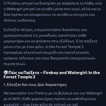
Ο Fireboy μπορεί να διασχίσει με ασφάλεια τη λάβα, ενώ
η Watergirl μπορεί να κινηθεί μέσα στο νερό, αλλά και οι
δύο πρέπει να αποφεύγουν το αντίθετο στοιχείο και
άλλους κινδύνους.
Συλλέξτε πέτρες, ενεργοποιήστε διακόπτες και
χρησιμοποιήστε τις μοναδικές ικανότητες κάθε
χαρακτήρα για να φτάσετε στις εξόδους. Είτε παίξετε
μόνοι είτε με έναν φίλο, In the Forest Temple 3
προσφέρει ελκυστικό παιχνίδι και προκλητικούς
γρίφους τέλειους για τους θαυμαστές συνεργατικών
περιπετειών.
🤓 Πώς να Παίξετε – Fireboy and Watergirl: In the
Forest Temple 3
1. Ελέγξτε Και τους Δύο Χαρακτήρες
Μετακινήστε τον Fireboy με τα βελάκια και την Watergirl
με A/W/D. Κάθε χαρακτήρας πρέπει να καθοδηγείται
χωριστά — ή με έναν φίλο σε τοπικό co-op!