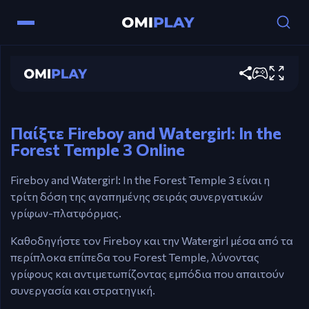
Fireboy and Watergirl: In the Forest
Temple 3
Χειρισμοί
Παίξε τώρα
Fireboy: Βελάκια.
Watergirl: WASD.
Παίξτε Fireboy and Watergirl: In the
Forest Temple 3 Online
Fireboy and Watergirl: In the Forest Temple 3 είναι η
τρίτη δόση της αγαπημένης σειράς συνεργατικών
γρίφων-πλατφόρμας.
Καθοδηγήστε τον Fireboy και την Watergirl μέσα από τα
περίπλοκα επίπεδα του Forest Temple, λύνοντας
γρίφους και αντιμετωπίζοντας εμπόδια που απαιτούν
συνεργασία και στρατηγική.