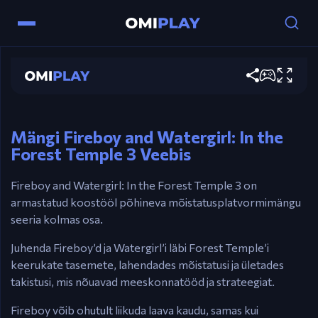
Fireboy and Watergirl: In the Forest
Temple 3
Juhtnupud
Mängi kohe
Fireboy: Nooleklahvid.
Watergirl: WASD.
Mängi Fireboy and Watergirl: In the
Forest Temple 3 Veebis
Fireboy and Watergirl: In the Forest Temple 3 on
armastatud koostööl põhineva mõistatusplatvormimängu
seeria kolmas osa.
Juhenda Fireboy’d ja Watergirl’i läbi Forest Temple’i
keerukate tasemete, lahendades mõistatusi ja ületades
takistusi, mis nõuavad meeskonnatööd ja strateegiat.
Fireboy võib ohutult liikuda laava kaudu, samas kui