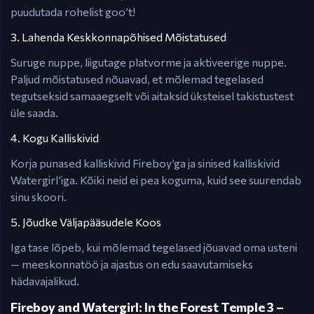
puudutada rohelist goo’t!
3. Lahenda Keskkonnapõhised Mõistatused
Suruge nuppe, liigutage platvorme ja aktiveerige nuppe.
Paljud mõistatused nõuavad, et mõlemad tegelased
tegutseksid samaaegselt või aitaksid üksteisel takistustest
üle saada.
4. Kogu Kalliskivid
Korja punased kalliskivid Fireboy’ga ja sinised kalliskivid
Watergirl’iga. Kõiki neid ei pea koguma, kuid see suurendab
sinu skoori.
5. Jõudke Väljapääsudele Koos
Iga tase lõpeb, kui mõlemad tegelased jõuavad oma usteni
— meeskonnatöö ja ajastus on edu saavutamiseks
hädavajalikud.
Fireboy and Watergirl: In the Forest Temple 3 –