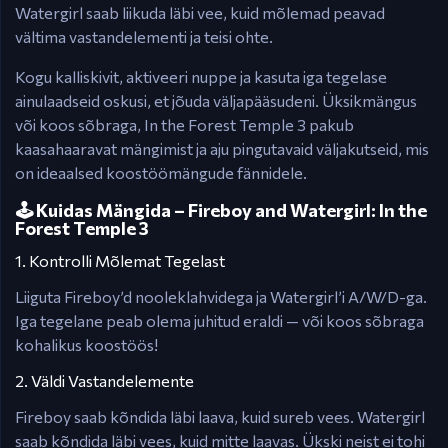
Watergirl saab liikuda läbi vee, kuid mõlemad peavad
vältima vastandelementi ja teisi ohte.
Kogu kalliskivit, aktiveeri nuppe ja kasuta iga tegelase
ainulaadseid oskusi, et jõuda väljapääsudeni. Üksikmängus
või koos sõbraga, In the Forest Temple 3 pakub
kaasahaaravat mängimist ja aju pingutavaid väljakutseid, mis
on ideaalsed koostöömängude fännidele.
🕹️ Kuidas Mängida – Fireboy and Watergirl: In the
Forest Temple 3
1. Kontrolli Mõlemat Tegelast
Liiguta Fireboy’d nooleklahvidega ja Watergirl’i A/W/D-ga.
Iga tegelane peab olema juhitud eraldi — või koos sõbraga
kohalikus koostöös!
2. Väldi Vastandelemente
Fireboy saab kõndida läbi laava, kuid sureb vees. Watergirl
saab kõndida läbi vees, kuid mitte laavas. Ükski neist ei tohi