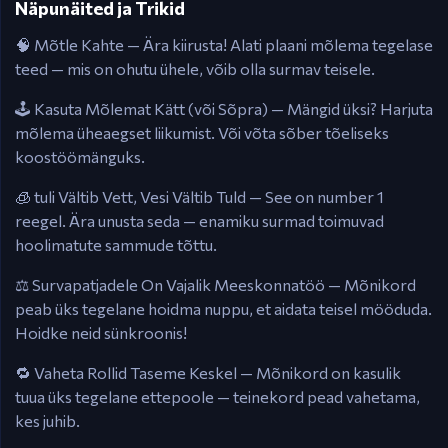
Näpunäited ja Trikid
🧠 Mõtle Kahte — Ära kiirusta! Alati plaani mõlema tegelase
teed — mis on ohutu ühele, võib olla surmav teisele.
🕹️ Kasuta Mõlemat Kätt (või Sõpra) — Mängid üksi? Harjuta
mõlema üheaegset liikumist. Või võta sõber tõeliseks
koostöömänguks.
🧊 tuli Vältib Vett, Vesi Vältib Tuld — See on number 1
reegel. Ära unusta seda — enamiku surmad toimuvad
hoolimatute sammude tõttu.
⚖️ Survapatjadele On Vajalik Meeskonnatöö — Mõnikord
peab üks tegelane hoidma nuppu, et aidata teisel mööduda.
Hoidke neid sünkroonis!
🔁 Vaheta Rollid Taseme Keskel — Mõnikord on kasulik
tuua üks tegelane ettepoole — teinekord pead vahetama,
kes juhib.