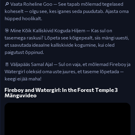
🔎 Vaata Roheline Goo — See tapab mõlemad tegelased
koheselt — olgu see, kes iganes seda puudutab. Ajasta oma
hüpped hoolikalt.
🎯 Mine Kõik Kalliskivid Koguda Hiljem — Kas sul on
tasemega raskusi? Lõpeta see kõigepealt, siis mängi uuesti,
et saavutada ideaalne kalliskivide kogumine, kui oled
paigutust õppinud.
🚪 Väljapääs Samal Ajal — Sul on vaja, et mõlemad Fireboy ja
Watergirl oleksid oma uste juures, et taseme lõpetada —
keegi ei jää maha!
Fireboy and Watergirl: In the Forest Temple 3
Mänguvideo