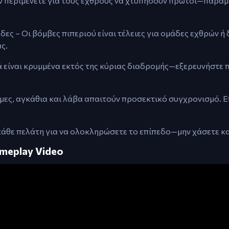
ν περιμένετε για τους εχθρούς να χτυπήσουν πρώτοι—παραμε
ες – Οι βόμβες πιπεριού είναι τέλειες για ομάδες εχθρών ή
ς.
ιά είναι κρυμμένα εκτός της κύριας διαδρομής—εξερευνήστε 
ρμες, αγκάθια και λάβα απαιτούν προσεκτικό συγχρονισμό. 
κάθε πελάτη για να ολοκληρώσετε το επίπεδο—μην χάσετε κα
ameplay Video