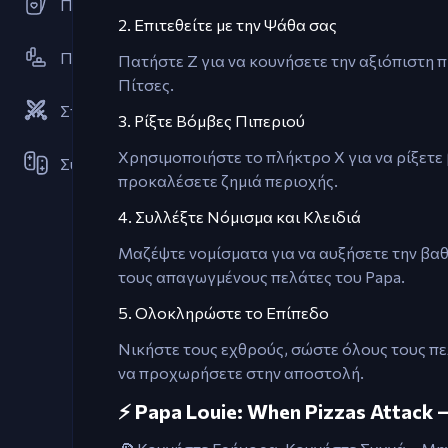
Παιχνίδια Καρτών
2. Επιτεθείτε με την Ψάθα σας
Πλατφόρμα
Πατήστε Z για να κουνήσετε την αξιόπιστη π
Πίτσες.
Στρατηγικές
3. Ρίξτε Βόμβες Πιπεριού
Χρησιμοποιήστε το πλήκτρο X για να ρίξετε
Συνεργατικό
προκαλέσετε ζημιά περιοχής.
4. Συλλέξτε Νόμισμα και Κλειδιά
Μαζέψτε νομίσματα για να αυξήσετε την βαθμ
τους απαγωγμένους πελάτες του Papa.
5. Ολοκληρώστε το Επίπεδο
Νικήστε τους εχθρούς, σώστε όλους τους πε
να προχωρήσετε στην αποστολή.
⚡ Papa Louie: When Pizzas Attack