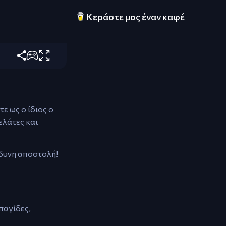
ερά
Κεράστε μας έναν καφέ
οποιώντας το
τε ως ο ίδιος ο
ελάτες και
νδυνη αποστολή!
παγίδες,