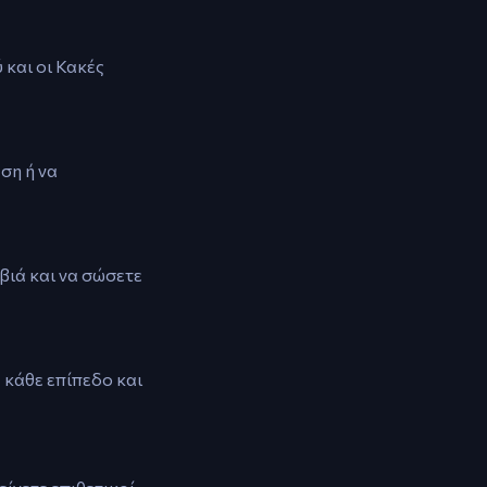
 και οι Κακές
ση ή να
βιά και να σώσετε
 κάθε επίπεδο και