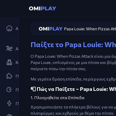
Αρχική
Papa Louie: When Pizzas At
Pa
Παίξτε το Papa Louie: Wh
Αθλήματα
Ο Papa Louie: When Pizzas Attack είναι μια 
Άμυνα Πύργων
Papa Louie, οπλισμένος με μια πίτσα και βό
παίρνετε πίσω την πίτσα σας.
Παζλ
Με γεμάτα δράση επίπεδα, περίεργους εχθρο
📮 Πώς να Παίξετε – Papa Louie: W
Παιχνίδια Arcades
1. Πλοηγηθείτε στα Επίπεδα
Παιχνίδια Flash
Χρησιμοποιήστε τα πλήκτρα βέλους για να μ
πλατφόρμες και εχθρούς με θέμα την πίτσα.