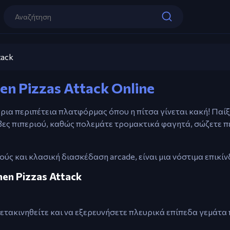
Αριστερό Βέλος – Περπατήστε αριστ
Δεξί Βέλος – Περπατήστε δεξιά
Space – Πηδήξτε / Γλιστρήστε χρησιμ
tack
καπέλο (εάν πατηθεί στον αέρα)
pa Louie: When Pizzas Attack
en Pizzas Attack Online
Παίξε τώρα
X – Επίθεση με πιπέρι (από απόσταση)
Z – Επίθεση σώματος
άγρια περιπέτεια πλατφόρμας όπου η πίτσα γίνεται κακή! Παίξ
μβες πιπεριού, καθώς πολεμάτε τρομακτικά φαγητά, σώζετε π
ύς και κλασική διασκέδαση arcade, είναι μια νόστιμα επικί
hen Pizzas Attack
ετακινηθείτε και να εξερευνήσετε πλευρικά επίπεδα γεμάτα 