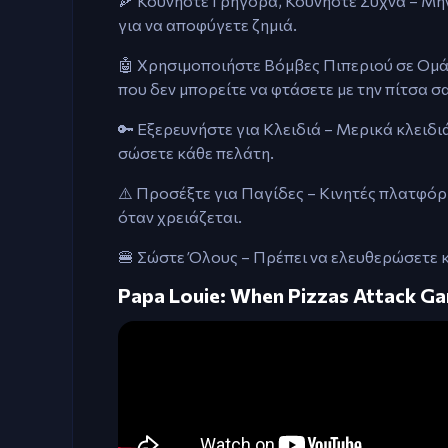
🍕 Κουνήστε Γρήγορα, Κουνήστε Συχνά – Μη
για να αποφύγετε ζημιά.
🤖 Χρησιμοποιήστε Βόμβες Πιπεριού σε Ομάδ
που δεν μπορείτε να φτάσετε με την πίτσα σα
🔑 Εξερευνήστε για Κλειδιά – Μερικά κλειδ
σώσετε κάθε πελάτη.
⚠️ Προσέξτε για Παγίδες – Κινητές πλατφό
όταν χρειάζεται.
🍔 Σώστε Όλους – Πρέπει να ελευθερώσετε 
Papa Louie: When Pizzas Attack G