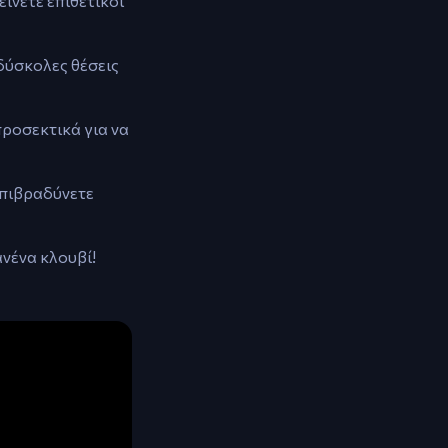
ίνετε επιθετικοί
 δύσκολες θέσεις
προσεκτικά για να
Επιβραδύνετε
νένα κλουβί!