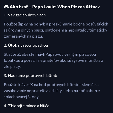
🎮 Ako hrať – Papa Louie: When Pizzas Attack
1. Navigácia v úrovniach
Použite šípky na pohyb a preskúmanie bočne posúvajúcich
sa úrovní plných pascí, platforiem a nepriateľov tématicky
zameraných na pizzu.
2. Útok s vašou lopatkou
Stlačte Z, aby ste mávli Papaovou verným pizzovou
lopatkou a porazili nepriateľov ako sú syrové monštrá a
zlé pizzy.
3. Hádzanie pepřových bômb
Použite kláves X na hod pepřových bômb – skvelé na
zasahovanie nepriateľov z diaľky alebo na spôsobenie
splachovacej škody.
4. Zbierajte mince a kľúče