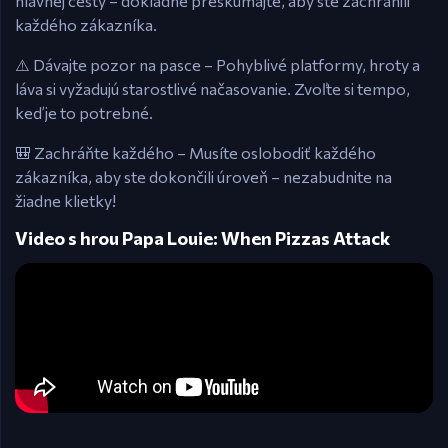
hlavnej cesty – dôkladne preskúmajte, aby ste zachránili
každého zákazníka.
⚠️ Dávajte pozor na pasce – Pohyblivé platformy, hroty a
láva si vyžadujú starostlivé načasovanie. Zvoľte si tempo,
keď je to potrebné.
🎒 Zachráňte každého – Musíte oslobodiť každého
zákazníka, aby ste dokončili úroveň – nezabudnite na
žiadne klietky!
Video s hrou Papa Louie: When Pizzas Attack