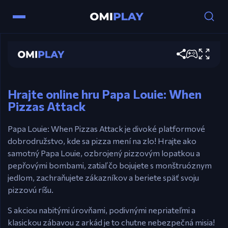
Ľavý šíp – Chôdza doľava
Papa Louie: When Pizzas Attack
Pravý šíp – Chôdza doprava
Hrať teraz
Medzerník – Skok / Vznášanie sa pomocou
čiapky (ak je stlačené vo vzduchu)
X – Útok s pepřom (na diaľku)
Hrajte online hru Papa Louie: When
Pizzas Attack
Z – Bojový útok
Papa Louie: When Pizzas Attack je divoké platformové
dobrodružstvo, kde sa pizza mení na zlo! Hrajte ako
samotný Papa Louie, ozbrojený pizzovým lopatkou a
pepřovými bombami, zatiaľ čo bojujete s monštruóznym
jedlom, zachraňujete zákazníkov a beriete späť svoju
pizzovú ríšu.
S akciou nabitými úrovňami, podivnými nepriateľmi a
klasickou zábavou z arkád je to chutne nebezpečná misia!