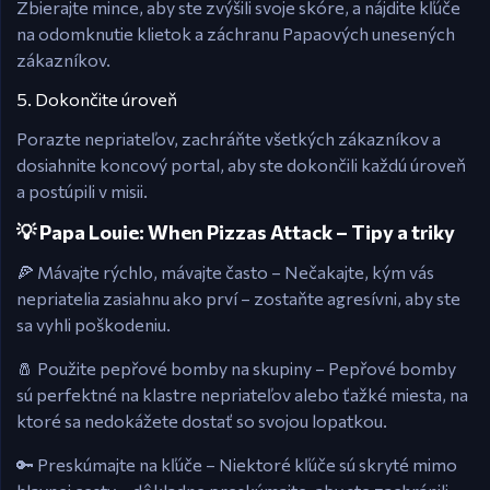
Zbierajte mince, aby ste zvýšili svoje skóre, a nájdite kľúče
na odomknutie klietok a záchranu Papaových unesených
zákazníkov.
5. Dokončite úroveň
Porazte nepriateľov, zachráňte všetkých zákazníkov a
dosiahnite koncový portal, aby ste dokončili každú úroveň
a postúpili v misii.
💡 Papa Louie: When Pizzas Attack – Tipy a triky
🍕 Mávajte rýchlo, mávajte často – Nečakajte, kým vás
nepriatelia zasiahnu ako prví – zostaňte agresívni, aby ste
sa vyhli poškodeniu.
🧂 Použite pepřové bomby na skupiny – Pepřové bomby
sú perfektné na klastre nepriateľov alebo ťažké miesta, na
ktoré sa nedokážete dostať so svojou lopatkou.
🔑 Preskúmajte na kľúče – Niektoré kľúče sú skryté mimo