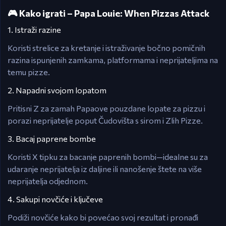
🎮 Kako igrati – Papa Louie: When Pizzas Attack
1. Istraži razine
Koristi strelice za kretanje i istraživanje bočno pomičnih
razina ispunjenih zamkama, platformama i neprijateljima na
temu pizze.
2. Napadni svojom lopatom
Pritisni Z za zamah Papaove pouzdane lopate za pizzu i
porazi neprijatelje poput Čudovišta s sirom i Zlih Pizze.
3. Bacaj paprene bombe
Koristi X tipku za bacanje paprenih bombi—idealne su za
udaranje neprijatelja iz daljine ili nanošenje štete na više
neprijatelja odjednom.
4. Sakupi novčiće i ključeve
Podiži novčiće kako bi povećao svoj rezultat i pronađi