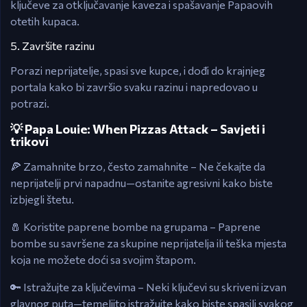
ključeve za otključavanje kaveza i spašavanje Papaovih
otetih kupaca.
5. Završite razinu
Porazi neprijatelje, spasi sve kupce, i dođi do krajnjeg
portala kako bi završio svaku razinu i napredovao u
potrazi.
💡 Papa Louie: When Pizzas Attack – Savjeti i
trikovi
🍕 Zamahnite brzo, često zamahnite – Ne čekajte da
neprijatelji prvi napadnu—ostanite agresivni kako biste
izbjegli štetu.
🧂 Koristite paprene bombe na grupama – Paprene
bombe su savršene za skupine neprijatelja ili teška mjesta
koja ne možete doći sa svojim štapom.
🔑 Istražujte za ključevima – Neki ključevi su skriveni izvan
glavnog puta—temeljito istražujte kako biste spasili svakog