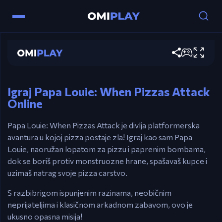
Lijeva strelica – Hodi lijevo
Papa Louie: When Pizzas Attack
Desna strelica – Hodi desno
Igraj sada
Razmak – Skači / Kliziti koristeći šešir (ako se
pritisne u zraku)
X – Paprena (daljinska) napad
Igraj Papa Louie: When Pizzas Attack
Online
Z – Melee napad
Papa Louie: When Pizzas Attack je divlja platformerska
avantura u kojoj pizza postaje zla! Igraj kao sam Papa
Louie, naoružan lopatom za pizzu i paprenim bombama,
dok se boriš protiv monstruozne hrane, spašavaš kupce i
uzimaš natrag svoje pizza carstvo.
S razbibrigom ispunjenim razinama, neobičnim
neprijateljima i klasičnom arkadnom zabavom, ovo je
ukusno opasna misija!