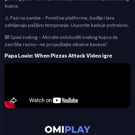
kupca.
⚠️ Pazi na zamke – Pomične platforme, bodlje i lava
zahtijevaju pažljivo tempiranje. Usporite kada je potrebno.
🎒 Spasi svakog – Morate osloboditi svakog kupca da
završite razinu—ne propuštajte nikakve kaveze!
Papa Louie: When Pizzas Attack Video igre