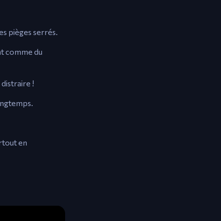
es pièges serrés.
ment comme du
distraire !
longtemps.
rtout en