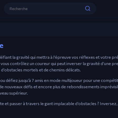
Contrôles
G-Switch 3
Souris / n’importe quelle touche – Invers
ne
Joue maintenant
défiant la gravité qui mettra à l’épreuve vos réflexes et votre 
, vous contrôlez un coureur qui peut inverser la gravité d’une p
s d’obstacles mortels et de chemins délicats.
ou défiez jusqu’à 7 amis en mode multijoueur pour une compétit
de nouveaux défis et encore plus de rebondissements imprévisi
iveau supérieur.
te et passer à travers le gant implacable d’obstacles ? Inversez