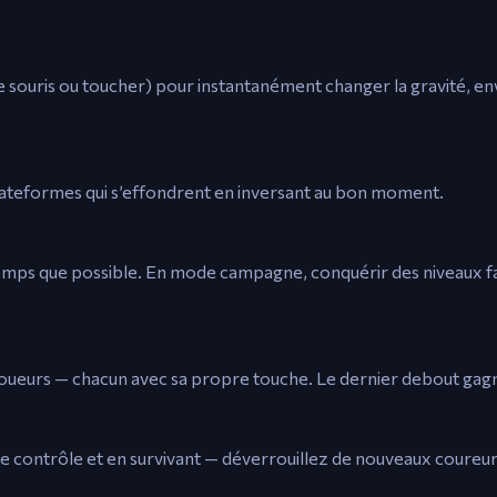
e souris ou toucher) pour instantanément changer la gravité, e
es plateformes qui s’effondrent en inversant au bon moment.
temps que possible. En mode campagne, conquérir des niveaux fai
 joueurs — chacun avec sa propre touche. Le dernier debout gagn
e contrôle et en survivant — déverrouillez de nouveaux coureur