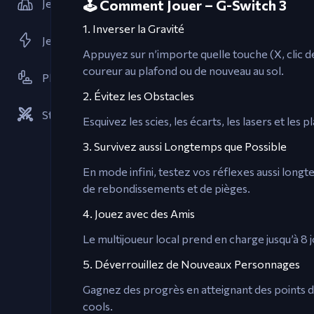
Jeux de Tower Defense
🕹️ Comment Jouer – G-Switch 3
1. Inverser la Gravité
Jeux Flash
Appuyez sur n’importe quelle touche (X, clic d
coureur au plafond ou de nouveau au sol.
Plateforme
2. Évitez les Obstacles
Stratégies
Esquivez les scies, les écarts, les lasers et l
3. Survivez aussi Longtemps que Possible
En mode infini, testez vos réflexes aussi long
de rebondissements et de pièges.
4. Jouez avec des Amis
Le multijoueur local prend en charge jusqu’à 8
5. Déverrouillez de Nouveaux Personnages
Gagnez des progrès en atteignant des points d
cools.