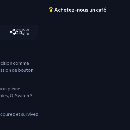
Achetez-nous un café
er la gravité.
précision comme
ression de bouton,
ion pleine
bles, G-Switch 3
, courez et survivez