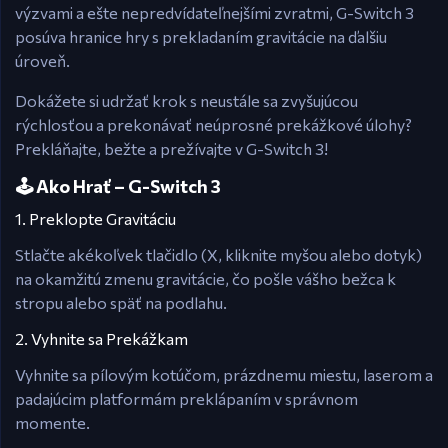
výzvami a ešte nepredvídateľnejšími zvratmi, G-Switch 3
posúva hranice hry s prekladaním gravitácie na ďalšiu
úroveň.
Dokážete si udržať krok s neustále sa zvyšujúcou
rýchlosťou a prekonávať neúprosné prekážkové úlohy?
Prekláňajte, bežte a prežívajte v G-Switch 3!
🕹️ Ako Hrať – G-Switch 3
1. Preklopte Gravitáciu
Stlačte akékoľvek tlačidlo (X, kliknite myšou alebo dotyk)
na okamžitú zmenu gravitácie, čo pošle vášho bežca k
stropu alebo späť na podlahu.
2. Vyhnite sa Prekážkam
Vyhnite sa pílovým kotúčom, prázdnemu miestu, laserom a
padajúcim platformám preklápaním v správnom
momente.