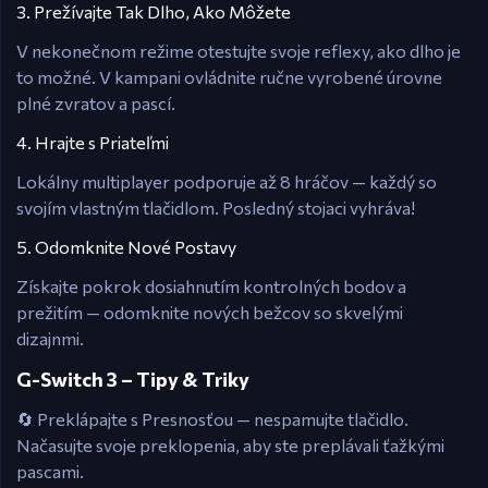
3. Prežívajte Tak Dlho, Ako Môžete
V nekonečnom režime otestujte svoje reflexy, ako dlho je
to možné. V kampani ovládnite ručne vyrobené úrovne
plné zvratov a pascí.
4. Hrajte s Priateľmi
Lokálny multiplayer podporuje až 8 hráčov — každý so
svojím vlastným tlačidlom. Posledný stojaci vyhráva!
5. Odomknite Nové Postavy
Získajte pokrok dosiahnutím kontrolných bodov a
prežitím — odomknite nových bežcov so skvelými
dizajnmi.
G-Switch 3 – Tipy & Triky
🔄 Preklápajte s Presnosťou — nespamujte tlačidlo.
Načasujte svoje preklopenia, aby ste preplávali ťažkými
pascami.