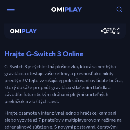
G-Switch 3
Hrať teraz
Ovládanie
Myš / akékoľvek tlačidlo – Prepnúť gravitáciu.
Hrajte G-Switch 3 Online
G-Switch 3 je rýchlostná plošinovka, ktorá sa neohýba
gravitácii a otestuje vaše reflexy a presnosť ako nikdy
predtým! V tejto vzrušujúcej pokračovaní ovládate bežca,
ktorý dokáže prepnúť gravitáciu stlačením tlačidla a
závodíte futuristickými dráhami plnými smrteľných
prekážok a zložitých ciest.
Hrajte osamote v intenzívnej jednop hráčskej kampani
alebo vyzvite až 7 priateľov v multiplayerovom režime na
adrenalínové súťaženie. S novými postavami, čerstvými