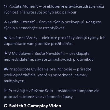
🌀 Použite Moment — preklopenie gravitácie udržuje vašu
rýchlosť. Plánujte svoj pohyb ako parkour.
⚠️ Buďte Ostražití — úrovne rýchlo prekvapujú. Reagujte
rýchlo a nenechajte sa rozptyľovať!
🧠 Naučte sa Vzory — niektoré prekážky sledujú rytmy. Ich
zapamätanie vám pomôže prežiť dlhšie.
🧍 V Multiplayeri, Buďte Neviditeľní — preklápajte
nepredvídateľne, aby ste zmiasli svojich protivníkov!
🎮 Prispôsobte Ovládanie pre Pohodlie — priraďte
preklopné tlačidlá, ktoré sú prirodzené, najmä v
multiplayeri.
🏁 Precvičujte v Režime Solo — ovládnutie kampane vás
pripraví na intenzívne vzájomné zápasy.
G-Switch 3 Gameplay Video