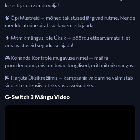
kiiresti ja ära zondu välja!
🧠 Õpi Mustreid — mõned takistused järgivad rütme. Nende
meeldejätmine aitab sul kauem ellu jääda.
🧍 Mitmikmängus, ole Üksik — pöördu ettearvamatult, et
oma vastaseid segadusse ajada!
🎮 Kohanda Kontrole mugavuse nimel — määra
pöördenupud, mis tunduvad loogilised, eriti mitmikmängus.
🏁 Harjuta Üksikrežiimis — kampaania valdamine valmistab
sind ette intensiivseteks vastasseisudeks.
G-Switch 3 Mängu Video