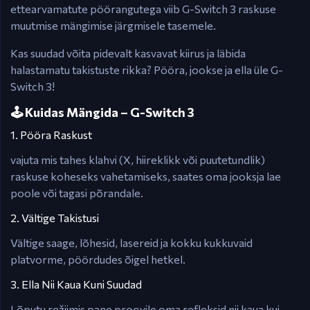
ettearvamatute pöörangutega viib G-Switch 3 raskuse
muutmise mängimise järgmisele tasemele.
Kas suudad võita pidevalt kasvavat kiirus ja läbida
halastamatu takistuste rikka? Pööra, jookse ja ella üle G-
Switch 3!
🕹️ Kuidas Mängida – G-Switch 3
1. Pööra Raskust
vajuta mis tahes klahvi (X, hiireklikk või puutetundlik)
raskuse koheseks vahetamiseks, saates oma jooksja lae
poole või tagasi põrandale.
2. Vältige Takistusi
Vältige saage, lõhesid, lasereid ja kokku kukkuvaid
platvorme, pöördudes õigel hetkel.
3. Ella Nii Kaua Kuni Suudad
Lõputu režiimis pane proovile oma refleksid nii kaua kui