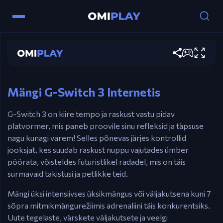
G-Switch 3
Mängi kohe
Juhtnupud
Hiir / mis tahes klahv – Vaheta raskust.
Mängi G-Switch 3 Internetis
G-Switch 3 on kiire tempo ja raskust vastu pidav
platvormer, mis paneb proovile sinu refleksid ja täpsuse
nagu kunagi varem! Selles põnevas järjes kontrollid
jooksjat, kes suudab raskust nuppu vajutades ümber
pöörata, võisteldes futuristlikel radadel, mis on täis
surmavaid takistusi ja petlikke teid.
Mängi üksi intensiivses üksikmängus või väljakutsena kuni 7
sõpra mitmikmängurežiimis adrenaliini täis konkurentsiks.
Uute tegelaste, värskete väljakutsete ja veelgi