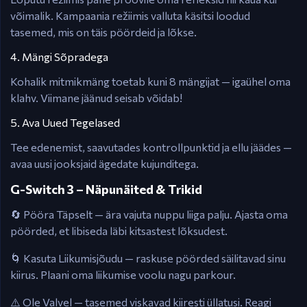
võimalik. Kampaania režiimis valluta käsitsi loodud
tasemed, mis on täis pöördeid ja lõkse.
4. Mängi Sõpradega
Kohalik mitmikmäng toetab kuni 8 mängijat — igaühel oma
klahv. Viimane jäänud seisab võidab!
5. Ava Uued Tegelased
Tee edenemist, saavutades kontrollpunktid ja ellu jäädes —
avaa uusi jooksjaid ägedate kujunditega.
G-Switch 3 – Näpunäited & Trikid
🔄 Pööra Täpselt — ära vajuta nuppu liiga palju. Ajasta oma
pöörded, et libiseda läbi kitsastest lõksudest.
🌀 Kasuta Liikumisjõudu — raskuse pöörded säilitavad sinu
kiirus. Plaani oma liikumise voolu nagu parkour.
⚠️ Ole Valvel — tasemed viskavad kiiresti üllatusi. Reagi