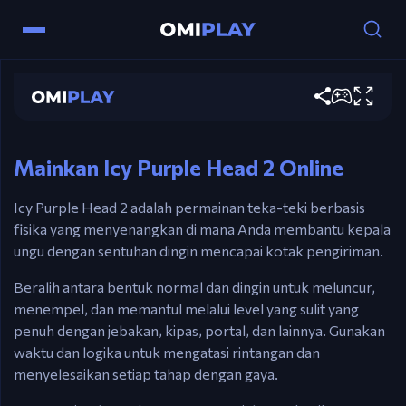
Kontrol
Icy Purple Head 2
Mouse (Klik & Tahan) – Berubah menjadi dingin
Main sekarang
dan meluncur.
Lepaskan – Berhenti & Menempel.
Mainkan Icy Purple Head 2 Online
Icy Purple Head 2 adalah permainan teka-teki berbasis
fisika yang menyenangkan di mana Anda membantu kepala
ungu dengan sentuhan dingin mencapai kotak pengiriman.
Beralih antara bentuk normal dan dingin untuk meluncur,
menempel, dan memantul melalui level yang sulit yang
penuh dengan jebakan, kipas, portal, dan lainnya. Gunakan
waktu dan logika untuk mengatasi rintangan dan
menyelesaikan setiap tahap dengan gaya.