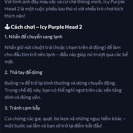
Với hình ảnh đầy màu sắc và cơ chế thông minh, Icy Purple
Head 2 là một cuộc phiêu lưu thú vị với nhiều trò chơi kích
thích não!
🕹️ Cách chơi – Icy Purple Head 2
1. Nhấn để chuyển sang lạnh
Nhấn giữ nút chuột trái (hoặc chạm trên di động) để làm
cho đầu tím trở nên lạnh – điều này giúp nó trượt qua các bề
mặt.
2. Thả tay để dừng
Buông ra để trở lại bình thường và dừng chuyển động.
Trong chế độ này, bạn có thể nghỉ ngơi trên các nền tảng
dính và đứng yên.
3. Tránh cạm bẫy
Coi chừng các gai, quạt, tia laze và những nguy hiểm khác –
một bước sai lầm và bạn sẽ trở lại điểm bắt đầu!