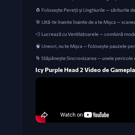
🧲 Folosește Pereții și Unghiurile — săriturile de 
🎯 Uită-te înainte înainte de a te Mișca — scane
💨 Lucrează cu Ventilatoarele — combină modul 
🧠 Uneori, nu te Mișca — folosește pauzele pent
🌀 Stăpânește Sincronizarea — unele pericole n
Icy Purple Head 2 Video de Gamepl