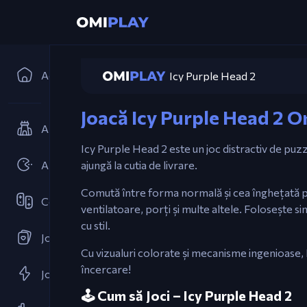
Acasă
Icy Purple Head 2
Joacă Icy Purple Head 2 O
Apărare a Turnurilor
Icy Purple Head 2 este un joc distractiv de puzz
Arcade
ajungă la cutia de livrare.
Comută între forma normală și cea înghețată pent
Cooperativ
ventilatoare, porți și multe altele. Folosește si
cu stil.
Jocuri de Cărți
Cu vizualuri colorate și mecanisme ingenioase, 
încercare!
Jocuri Flash
🕹️ Cum să Joci – Icy Purple Head 2