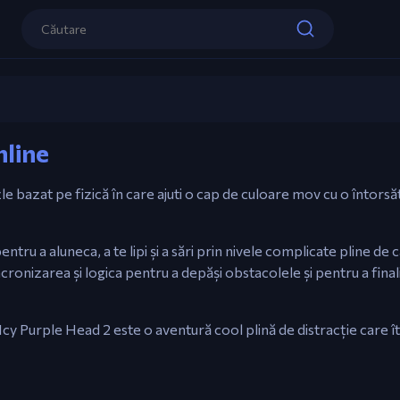
Controale
Mouse (Click & Ține) – Fă-te înghețat și 
Icy Purple Head 2
Eliberează – Oprește-te & Lipește-te.
nline
Joacă acum
le bazat pe fizică în care ajuti o cap de culoare mov cu o întors
ru a aluneca, a te lipi și a sări prin nivele complicate pline de
ncronizarea și logica pentru a depăși obstacolele și pentru a fina
Icy Purple Head 2 este o aventură cool plină de distracție care ît