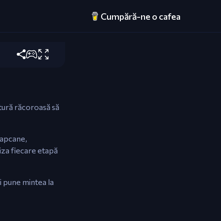
Cumpără-ne o cafea
alunecă.
ătură răcoroasă să
 capcane,
liza fiecare etapă
i pune mintea la