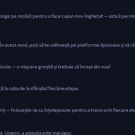
atinge pe mobil) pentru a face capul mov înghețat — asta îi permi
 În acest mod, poți să te odihnești pe platforme lipicioase și să 
ericole — o mișcare greșită și trebuie să începi din nou!
 la cutia de la sfârșitul fiecărei etape.
rți — folosește-le cu înțelepciune pentru a trece prin fiecare e
. Uneori, a aștepta este mai sigur.