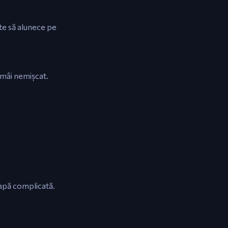
te să alunece pe
rămâi nemișcat.
tapă complicată.