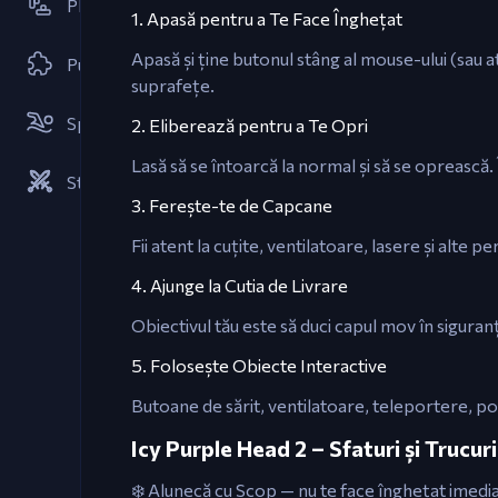
Platformă
1. Apasă pentru a Te Face Înghețat
Apasă și ține butonul stâng al mouse-ului (sau 
Puzzle
suprafețe.
Sport
2. Eliberează pentru a Te Opri
Lasă să se întoarcă la normal și să se oprească.
Strategii
3. Ferește-te de Capcane
Fii atent la cuțite, ventilatoare, lasere și alte p
4. Ajunge la Cutia de Livrare
Obiectivul tău este să duci capul mov în siguranță
5. Folosește Obiecte Interactive
Butoane de sărit, ventilatoare, teleportere, po
Icy Purple Head 2 – Sfaturi și Trucuri
❄️ Alunecă cu Scop — nu te face înghețat imediat