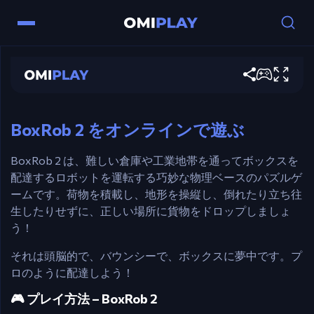
矢印キー – 前進／後退
BoxRob 2
上矢印 – 傾斜を登るまたはリフトを制御する
今すぐプレイ
E／マウス右ボタン – ボックスを取る
R – レベルを再スタートする
BoxRob 2 をオンラインで遊ぶ
マウス – メニューをナビゲートする
BoxRob 2 は、難しい倉庫や工業地帯を通ってボックスを
配達するロボットを運転する巧妙な物理ベースのパズルゲ
ームです。荷物を積載し、地形を操縦し、倒れたり立ち往
生したりせずに、正しい場所に貨物をドロップしましょ
う！
それは頭脳的で、バウンシーで、ボックスに夢中です。プ
ロのように配達しよう！
🎮 プレイ方法 – BoxRob 2