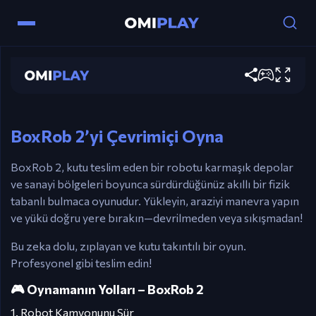
Yön Tuşları – İleri/geri sür
BoxRob 2
Yukarı Ok – Eğimleri tırman veya asansörleri
kontrol et
Şimdi oyna
E/Fare Sağ Butonu – Kutuyu Al
R – Seviyeyi Yenile
BoxRob 2’yi Çevrimiçi Oyna
Fare – Menüleri gezin
BoxRob 2, kutu teslim eden bir robotu karmaşık depolar
ve sanayi bölgeleri boyunca sürdürdüğünüz akıllı bir fizik
tabanlı bulmaca oyunudur. Yükleyin, araziyi manevra yapın
ve yükü doğru yere bırakın—devrilmeden veya sıkışmadan!
Bu zeka dolu, zıplayan ve kutu takıntılı bir oyun.
Profesyonel gibi teslim edin!
🎮 Oynamanın Yolları – BoxRob 2
1. Robot Kamyonunu Sür