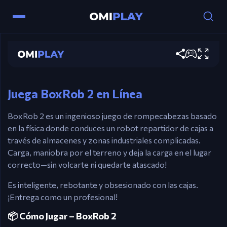
Teclas de Flecha – Conducir hacia adelante/hacia
atrás
BoxRob 2
Flecha Arriba – Subir inclinaciones o controlar
Jugar ahora
elevadores
E/Botón derecho del mouse – Tomar caja
Juega BoxRob 2 en Línea
R – Reiniciar nivel
BoxRob 2 es un ingenioso juego de rompecabezas basado
Mouse – Navegar por menús
en la física donde conduces un robot repartidor de cajas a
través de almacenes y zonas industriales complicadas.
Carga, maniobra por el terreno y deja la carga en el lugar
correcto—sin volcarte ni quedarte atascado!
Es inteligente, rebotante y obsesionado con las cajas.
¡Entrega como un profesional!
📦 Cómo Jugar – BoxRob 2