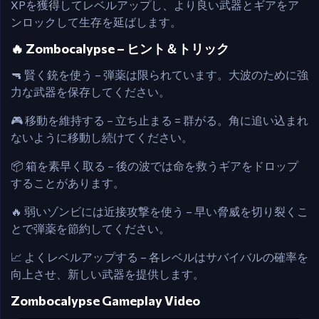
XPを獲得してレベルアップし、より良い武器とギアをア
ンロックして生存を延ばします。
🔥 Zombocalypse – ヒント＆トリック
🔫 賢く銃を使う – 弾薬は限られています。大波のために強
力な武器を保存してください。
🎮 移動を維持する – 立ち止まる = 群がる。角に追い込まれ
ないように移動し続けてください。
📦 箱を素早く取る – 後の波では命を救うギアをドロップ
することがあります。
🔥 弱いゾンビには近接攻撃を使う – 早い脅威を切り裂くこ
とで弾薬を節約してください。
📈 よくレベルアップする – 各レベルはサバイバルの確率を
向上させ、新しい武器を提供します。
Zombocalypse Gameplay Video