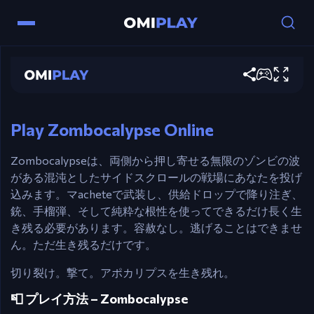
A / D – 移動
Zombocalypse
スペースバー – 近接武器で切り裂く / 装備した
武器を発射
今すぐプレイ
S – 供給ドロップを拾う
W – 特殊武器を使用（入手可能な場合）
Play Zombocalypse Online
Zombocalypseは、両側から押し寄せる無限のゾンビの波
がある混沌としたサイドスクロールの戦場にあなたを投げ
込みます。マacheteで武装し、供給ドロップで降り注ぎ、
銃、手榴弾、そして純粋な根性を使ってできるだけ長く生
き残る必要があります。容赦なし。逃げることはできませ
ん。ただ生き残るだけです。
切り裂け。撃て。アポカリプスを生き残れ。
📮 プレイ方法 – Zombocalypse