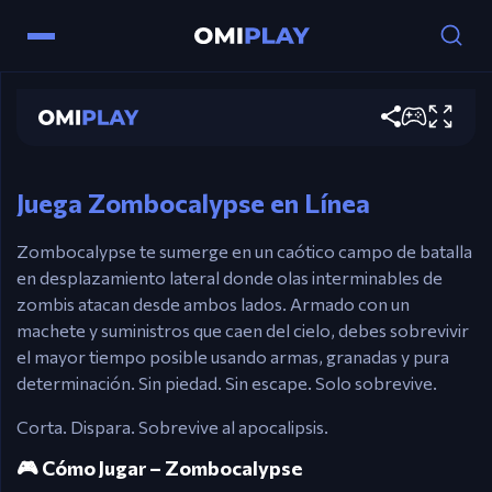
A / D – Mover
Zombocalypse
Barra Espaciadora – Cortar con arma cuerpo a
cuerpo / Disparar arma equipada
Jugar ahora
S – Recoger Suministros
W – Usar Armas Especiales (si están disponibles)
Juega Zombocalypse en Línea
Zombocalypse te sumerge en un caótico campo de batalla
en desplazamiento lateral donde olas interminables de
zombis atacan desde ambos lados. Armado con un
machete y suministros que caen del cielo, debes sobrevivir
el mayor tiempo posible usando armas, granadas y pura
determinación. Sin piedad. Sin escape. Solo sobrevive.
Corta. Dispara. Sobrevive al apocalipsis.
🎮 Cómo Jugar – Zombocalypse