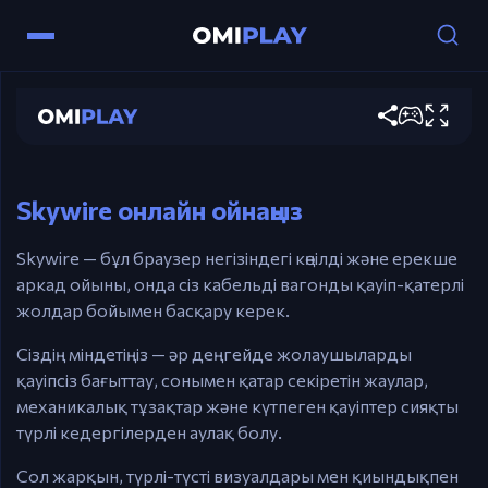
Skywire
Басқару
Ойынды ойна
⬆️Жоғары көрсеткі – Алға жылжу.
⬇️Төмен көрсеткі – Артқа жылжу.
Skywire онлайн ойнаңыз
Skywire — бұл браузер негізіндегі көңілді және ерекше
аркад ойыны, онда сіз кабельді вагонды қауіп-қатерлі
жолдар бойымен басқару керек.
Сіздің міндетіңіз — әр деңгейде жолаушыларды
қауіпсіз бағыттау, сонымен қатар секіретін жаулар,
механикалық тұзақтар және күтпеген қауіптер сияқты
түрлі кедергілерден аулақ болу.
Сол жарқын, түрлі-түсті визуалдары мен қиындықпен