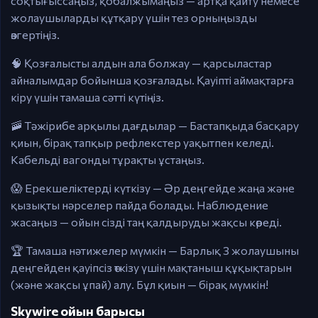
соқтығыссаңыз, қобалжымаңыз — артқа қайту немесе
жолаушыларды құтқару үшін тез орныңызды
өзгертіңіз.
🧠 Қозғалысты алдын ала болжау — қарсыластар
айналымдар бойынша қозғалады. Қауіпті аймақтарға
кіру үшін тамаша сәтті күтіңіз.
🚠 Тәжірибе арқылы дағдылар — Бастапқыда басқару
қиын, бірақ тапқыр рефлекстер уақытпен келеді.
Кабельді вагонды тұрақты ұстаңыз.
😱 Ерекшеліктерді күткізу — Әр деңгейде жаңа және
қызықты нәрселер пайда болады. Наблюдение
жасаңыз — ойын сізді таң қалдыруды жақсы көреді.
🏆 Тамаша нәтижелер мүмкін — Барлық 3 жолаушыны
деңгейден қауіпсіз өткізу үшін мақтаныш құқықтарын
(және жақсы ұпай) алу. Бұл қиын — бірақ мүмкін!
Skywire ойын барысы