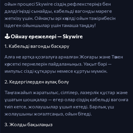
ойын процесі Skywire сіздің рефлекстеріңіз бен
дәлдігіңізді сынайды, кабельді вагонды мәреге
жеткізу үшін. Ойнақты әрі көңілді ойын тәжірибесін
іздеген ойыншылар үшін тамаша таңдау!
🕹️ Ойнау ережелері — Skywire
1. Кабельді вагонды басқару
Алға не артқа қозғалуға арналған Жоғары және Төмен
көрсеткі пернелерін пайдаланыңыз. Уақыт бәрі —
импульс сізді құтқаруы немесе құртуы мүмкін.
2. Кедергілерден аулақ болу
Таңғажайып жаратылыс, сілтілер, лазерлік құстар және
ұшатын шошқалар — егер олар сіздің кабельді вагонға
тиіп кетсе, жолаушылар ұшып кетеді. Барлық үш
жолаушыны жоғалтсаңыз, ойын бітеді.
3. Жолды бақылаңыз