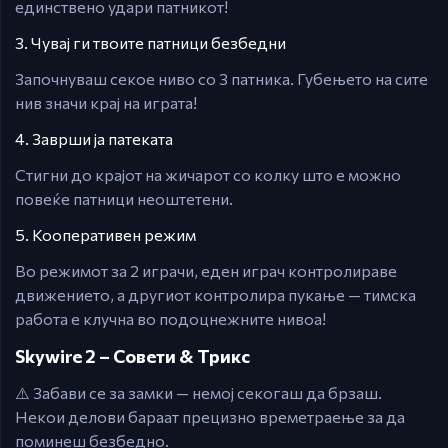
единствено удари патникот!
3. Чувај ги твоите патници безбедни
Започнуваш секое ниво со 3 патника. Губењето на сите
нив значи крај на играта!
4. Заврши ја патеката
Стигни до крајот на жичарот со колку што е можно
повеќе патници неоштетени.
5. Кооперативен режим
Во режимот за 2 играчи, еден играч контролираве
движението, а другиот контролира пукање — тимска
работа е клучна во подоцнежните нивоа!
Skywire 2 – Совети & Трикс
⚠️ Забави се за замки — немој секогаш да брзаш.
Некои делови бараат прецизно времетраење за да
поминеш безбедно.