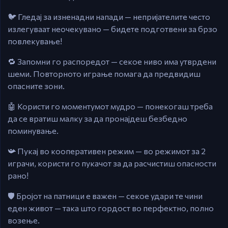
🐦 Гледај за изненадни напади — непријателите често
излегуваат неочекувано — бидете подготвени за брзо
повлекување!
🔁 Запомни го распоредот — секое ниво има утврдени
шеми. Повторното играње помага да предвидиш
опасните зони.
🤖 Користи го моментумот мудро — понекогаш треба
да се вратиш малку за да пронајдеш безбедно
поминување.
📯 Пукај во кооперативен режим — во режимот за 2
играчи, користи го пукачот за да расчистиш опасности
рано!
🛡️ Бројот на патници е важен — секое удари те чини
еден живот — така што гордост во перфектно, полно
возење.