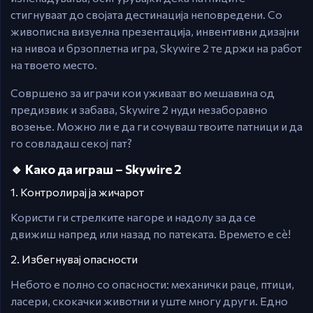
стигнуваат до својата дестинација неповредени. Со
живописна визуелна презентација, инвентивни дизајни
на нивоа и брзоплетна игра, Skywire 2 те држи на работ
на твоето место.
Совршено за играчи кои уживаат во мешавина од
предизвик и забава, Skywire 2 нуди незаборавно
возење. Можно ли е да ги сочуваш твоите патници и да
го совладаш секој пат?
🔹 Како да играш – Skywire 2
1. Контролирај ја жичарот
Користи ги стрелките нагоре и надолу за да се
движиш напред или назад по патеката. Времето е сè!
2. Избегнувај опасности
Небото е полно со опасности: механички раце, птици,
ласери, скокачки животни и уште многу други. Едно