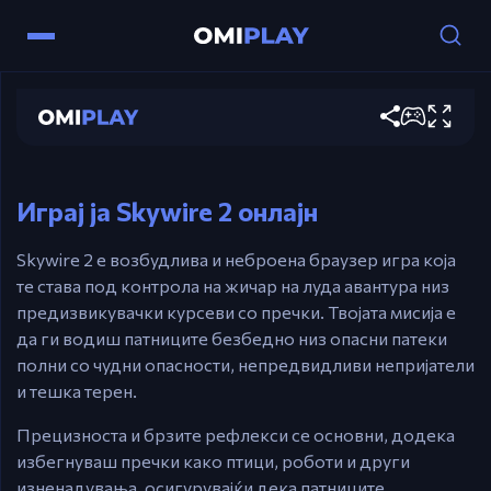
Skywire 2
Контроли
Играј сега
Стрелки – Контролирај ја брзината на
жичарот.
Играј ја Skywire 2 онлајн
Skywire 2 е возбудлива и неброена браузер игра која
те става под контрола на жичар на луда авантура низ
предизвикувачки курсеви со пречки. Твојата мисија е
да ги водиш патниците безбедно низ опасни патеки
полни со чудни опасности, непредвидливи непријатели
и тешка терен.
Прецизноста и брзите рефлекси се основни, додека
избегнуваш пречки како птици, роботи и други
изненадувања, осигурувајќи дека патниците