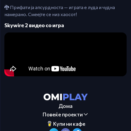
🐉 Прифати ја апсурдноста — играта е луда и чудна
намерано. Смеејте се низ хаосот!
Skywire 2 видео со игра
Дома
Повеќе проекти
Купи ни кафе