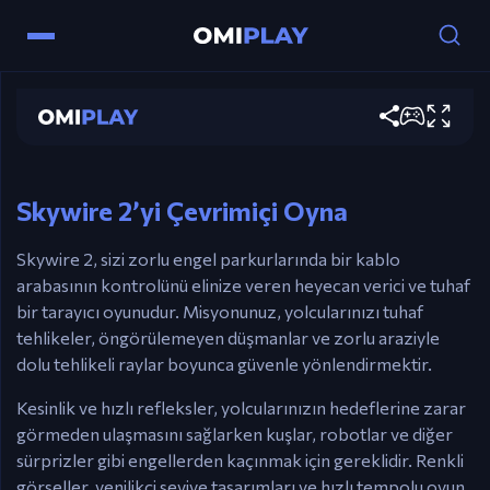
Skywire 2
Şimdi oyna
Kontroller
Ok Tuşları – Kablo arabasının hızını kontrol edin.
Skywire 2’yi Çevrimiçi Oyna
Skywire 2, sizi zorlu engel parkurlarında bir kablo
arabasının kontrolünü elinize veren heyecan verici ve tuhaf
bir tarayıcı oyunudur. Misyonunuz, yolcularınızı tuhaf
tehlikeler, öngörülemeyen düşmanlar ve zorlu araziyle
dolu tehlikeli raylar boyunca güvenle yönlendirmektir.
Kesinlik ve hızlı refleksler, yolcularınızın hedeflerine zarar
görmeden ulaşmasını sağlarken kuşlar, robotlar ve diğer
sürprizler gibi engellerden kaçınmak için gereklidir. Renkli
görseller, yenilikçi seviye tasarımları ve hızlı tempolu oyun