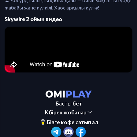
🐧 Абсурдтылықты қабылдаңыз — ойын мақсатты түрде
жабайы және күлкілі. Хаос арқылы күліңіз!
Skywire 2 ойын видео
Басты бет
Көбірек жобалар
Бізге кофе сатып ал