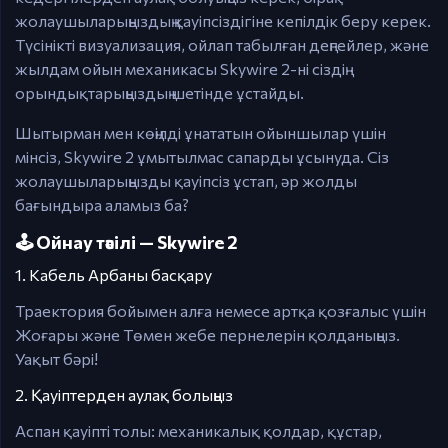
жолаушыларыңыздың қауіпсіздігіне кепілдік беру керек.
Түсінікті визуализация, ойлап табылған деңгейлер, және
жылдам ойын механикасы Skywire 2-ні сіздің
орындықтарыңыздың шетінде ұстайды.
Шытырман мен көңілді ұнататын ойыншылар үшін
мінсіз, Skywire 2 ұмытылмас сапарды ұсынуда. Сіз
жолаушыларыңызды қауіпсіз ұстап, әр жолды
бағындыра аламыз ба?
🕹️ Ойнау тәсілі — Skywire 2
1. Кабель Арбаны басқару
Траектория бойымен алға немесе артқа қозғалыс үшін
Жоғары және Төмен жебе пернелерін қолданыңыз.
Уақыт бәрі!
2. Қауіптерден аулақ болыңыз
Аспан қауіпті толы: механикалық қолдар, құстар,