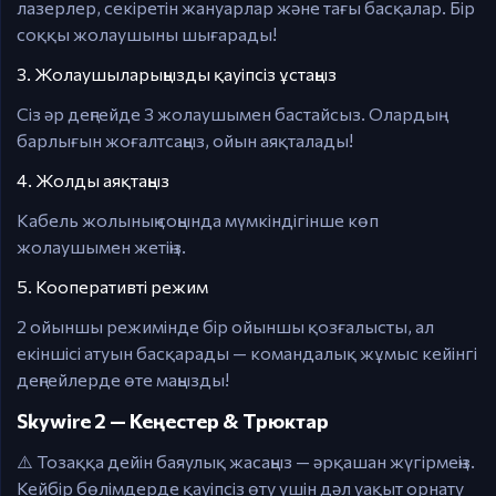
лазерлер, секіретін жануарлар және тағы басқалар. Бір
соққы жолаушыны шығарады!
3. Жолаушыларыңызды қауіпсіз ұстаңыз
Сіз әр деңгейде 3 жолаушымен бастайсыз. Олардың
барлығын жоғалтсаңыз, ойын аяқталады!
4. Жолды аяқтаңыз
Кабель жолының соңында мүмкіндігінше көп
жолаушымен жетіңіз.
5. Кооперативті режим
2 ойыншы режимінде бір ойыншы қозғалысты, ал
екіншісі атуын басқарады — командалық жұмыс кейінгі
деңгейлерде өте маңызды!
Skywire 2 — Кеңестер & Трюктар
⚠️ Тозаққа дейін баяулық жасаңыз — әрқашан жүгірмеңіз.
Кейбір бөлімдерде қауіпсіз өту үшін дәл уақыт орнату