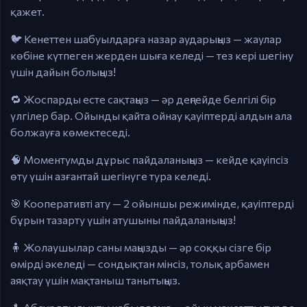
қажет.
🐦 Кенеттен шабуылдарға назар аударыңыз — жаулар
көбіне күтпеген жерден шыға келеді — тез кері шегіну
үшін дайын болыңыз!
🔁 Жоспарды есте сақтаңыз — әр деңгейде белгілі бір
үлгілер бар. Ойынды қайта ойнау қауіптерді алдын ала
болжауға көмектеседі.
🧠 Моментумды дұрыс пайдаланыңыз — кейде қауіпсіз
өту үшін азғантай шегінуге тура келеді.
🎯 Кооперативті ату — 2 ойыншы режимінде, қауіптерді
бұрын тазарту үшін атушыны пайдаланыңыз!
🧍 Жолаушылар саны маңызды — әр соққы сізге бір
өмірді әкеледі — сондықтан мінсіз, толық арбамен
аяқтау үшін мақтаныш танытыңыз.