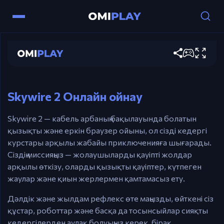
Skywire 2
Басқару
Ойынды ойна
Жебе пернелері – кабель арба
жылдамдығын басқару.
Skywire 2 Онлайн ойнау
Skywire 2 — кабель арбаның бақылауында болатын
қызықты және еркін браузер ойыны, ол сізді кедергі
курстары арқылы жабайы приключенияға шығарады.
Сіздің миссияңыз — жолаушыларды қауіпті жолдар
арқылы өткізу, оларды қызықты қауіптер, күтпеген
жаулар және қиын жерлермен қамтамасыз ету.
Дәлдік және жылдам рефлекс өте маңызды, өйткені сіз
құстар, роботтар және басқа да тосынсыйлар сияқты
кедергілерден аулақ болуыңыз керек, бірақ