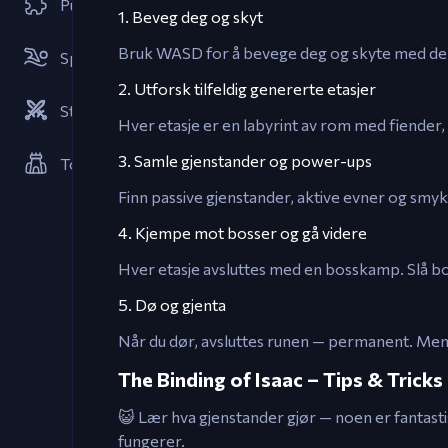
Puslespill
1. Beveg deg og skyt
Bruk WASD for å bevege deg og skyte med de an
Sportspill
2. Utforsk tilfeldig genererte etasjer
Strategier
Hver etasje er en labyrint av rom med fiender, f
3. Samle gjenstander og power-ups
Tower Defense-spill
Finn passive gjenstander, aktive evner og smykk
4. Kjempe mot bosser og gå videre
Hver etasje avsluttes med en bosskamp. Slå bos
5. Dø og gjenta
Når du dør, avsluttes runen — permanent. Men 
The Binding of Isaac – Tips & Tricks
😺 Lær hva gjenstander gjør — noen er fantasti
fungerer.