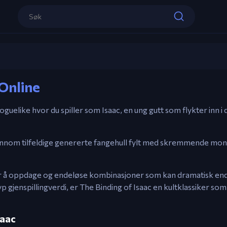
Kontroller
Mus / Piltaster – Skyte.
WASD – Bevege seg.
E – Bombe.
The Binding Of Isaac
Mellomrom – Bruk gjenstand.
 Online
Spill nå
oguelike hvor du spiller som Isaac, en ung gutt som flykter inn i 
nnom tilfeldige genererte fangehull fylt med skremmende mons
r å oppdage og endeløse kombinasjoner som kan dramatisk endre
gjenspillingverdi, er The Binding of Isaac en kultklassiker so
saac