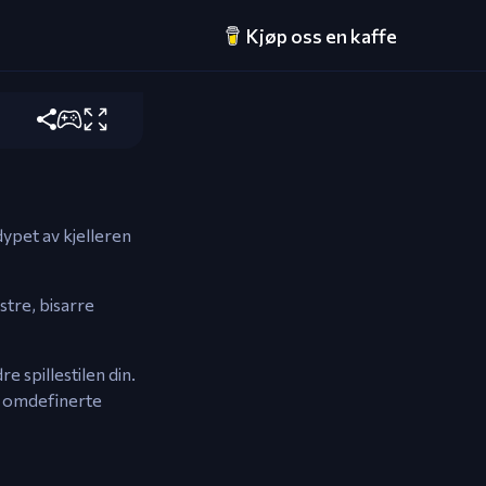
Kjøp oss en kaffe
dypet av kjelleren
tre, bisarre
 spillestilen din.
m omdefinerte