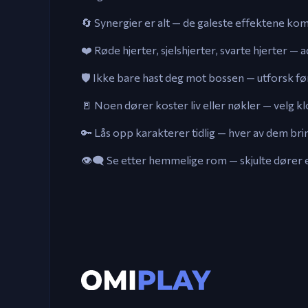
🔄 Synergier er alt — de galeste effektene k
❤️ Røde hjerter, sjelshjerter, svarte hjerter — a
🛡️ Ikke bare hast deg mot bossen — utforsk 
🚪 Noen dører koster liv eller nøkler — velg kl
🔑 Lås opp karakterer tidlig — hver av dem brin
👁️‍🗨️ Se etter hemmelige rom — skjulte dører