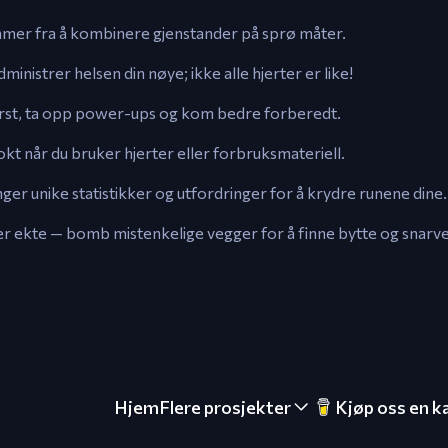
ommer fra å kombinere gjenstander på sprø måter.
dministrer helsen din nøye; ikke alle hjerter er like!
først, ta opp power-ups og kom bedre forberedt.
okt når du bruker hjerter eller forbruksmateriell.
ger unike statistikker og utfordringer for å krydre runene dine.
 er ekte — bomb mistenkelige vegger for å finne bytte og snarve
Hjem
Flere prosjekter
Kjøp oss en k