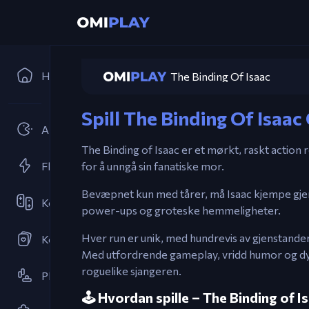
Hjem
The Binding Of Isaac
Spill The Binding Of Isaac
Arkader
The Binding of Isaac er et mørkt, raskt action r
Flash Spill
for å unngå sin fanatiske mor.
Bevæpnet kun med tårer, må Isaac kjempe gje
Kooperativ
power-ups og groteske hemmeligheter.
Hver run er unik, med hundrevis av gjenstande
Kortspill
Med utfordrende gameplay, vridd humor og dyp 
roguelike sjangeren.
Plattformspill
🕹️ Hvordan spille – The Binding of I