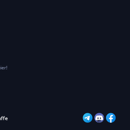
ier!
affe