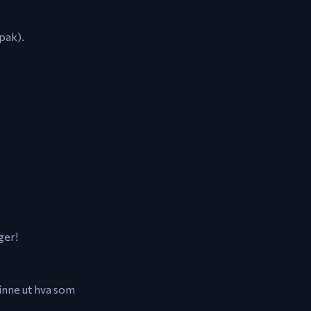
pak).
ger!
finne ut hva som