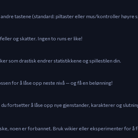
dre tastene (standard: piltaster eller mus/kontroller høyre s
eller og skatter. Ingen to runs er like!
er som drastisk endrer statistikkene og spillestilen din.
sen for å låse opp neste nivå — og få en belønning!
du fortsetter å låse opp nye gjenstander, karakterer og slutnin
ske, noen er forbannet. Bruk wikier eller eksperimenter for å 