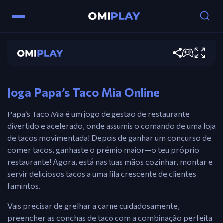
Papa's Taco Mia
Controles
Jogar agora
Rato – Receber pedidos, montar tacos, cozinhar
e servir.
Joga Papa’s Taco Mia Online
Papa’s Taco Mia é um jogo de gestão de restaurante
divertido e acelerado, onde assumis o comando de uma loja
de tacos movimentada! Depois de ganhar um concurso de
comer tacos, ganhaste o prémio maior—o teu próprio
restaurante! Agora, está nas tuas mãos cozinhar, montar e
servir deliciosos tacos a uma fila crescente de clientes
famintos.
Vais precisar de grelhar a carne cuidadosamente,
preencher as conchas de taco com a combinação perfeita