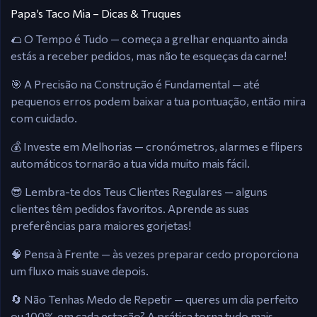
Papa’s Taco Mia – Dicas & Truques
🌮 O Tempo é Tudo — começa a grelhar enquanto ainda
estás a receber pedidos, mas não te esqueças da carne!
🎯 A Precisão na Construção é Fundamental — até
pequenos erros podem baixar a tua pontuação, então mira
com cuidado.
💰 Investe em Melhorias — cronómetros, alarmes e flipers
automáticos tornarão a tua vida muito mais fácil.
😎 Lembra-te dos Teus Clientes Regulares — alguns
clientes têm pedidos favoritos. Aprende as suas
preferências para maiores gorjetas!
🧠 Pensa à Frente — às vezes preparar cedo proporciona
um fluxo mais suave depois.
🔄 Não Tenhas Medo de Repetir — queres um dia perfeito
ou 100% em cada estação? A prática torna tudo mais