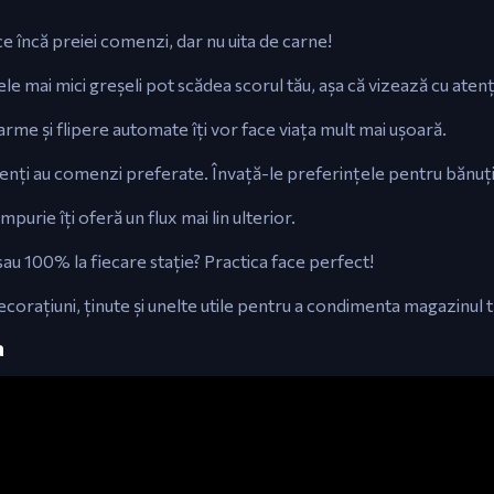
e încă preiei comenzi, dar nu uita de carne!
ele mai mici greșeli pot scădea scorul tău, așa că vizează cu atenț
rme și flipere automate îți vor face viața mult mai ușoară.
clienți au comenzi preferate. Învață-le preferințele pentru bănuți
urie îți oferă un flux mai lin ulterior.
au 100% la fiecare stație? Practica face perfect!
corațiuni, ținute și unelte utile pentru a condimenta magazinul t
a