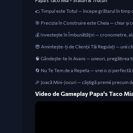
Papa’s Taco Mia – Sfaturi & Trucuri
🌮 Timpul este Totul — începe grătarul în timp c
🎯 Precizia în Construire este Cheia — chiar și c
💰 Investește în Îmbunătățiri — cronometre, ala
😎 Amintește-ți de Clienții Tăi Regulați — unii 
🧠 Gândește-te în Avans — uneori, pregătirea timp
🔄 Nu Te Tem de a Repeta — vrei o zi perfectă s
🎉 Joacă Mini-Jocuri — câștigă premii precum de
Video de Gameplay Papa's Taco Mi