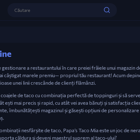
Controale
Mouse – Preia comenzi, construiește tac
Papa's Taco Mia
și servește.
ine
Joacă acum
e gestionare a restaurantului în care preiei frâiele unui magazin 
 ai câștigat marele premiu— propriul tău restaurant! Acum depind
cioase unei linii crescânde de clienți flămânzi.
i coajele de taco cu combinația perfectă de toppinguri și să serve
ești mai precis și rapid, cu atât vei avea bănuți și satisfacția cli
te, îmbunătățești magazinul și găsești opțiuni de personalizare 
ș.
ombinații nesfârșite de taco, Papa’s Taco Mia este un joc de nera
 suporta căldura și deveni maestrul suprem al taco-ului?