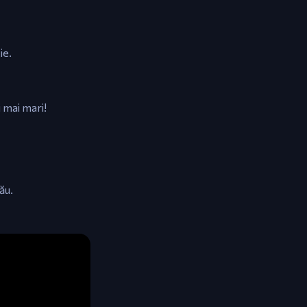
ie.
 mai mari!
ău.