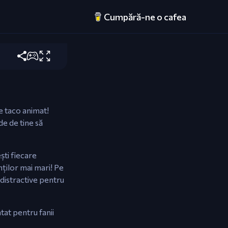
Cumpără-ne o cafea
o-uri, gătește
de taco animat!
e de tine să
ști fiecare
enților mai mari! Pe
distractive pentru
tat pentru fanii