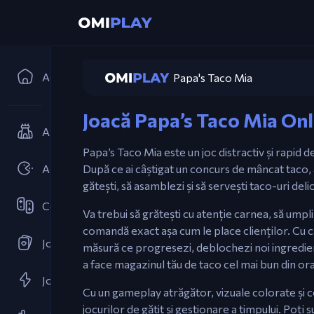
Acasă
Papa's Taco Mia
Joacă Papa’s Taco Mia Onl
Apărare a Turnurilor
Papa’s Taco Mia este un joc distractiv și rapid d
Arcade
După ce ai câștigat un concurs de mâncat taco,
gătești, să asamblezi și să servești taco-uri deli
Cooperativ
Va trebui să grătești cu atenție carnea, să umpl
comandă exact așa cum le place clienților. Cu cât 
Jocuri de Cărți
măsură ce progresezi, deblochezi noi ingredien
a face magazinul tău de taco cel mai bun din ora
Jocuri Flash
Cu un gameplay atrăgător, vizuale colorate și c
jocurilor de gătit și gestionare a timpului. Poți