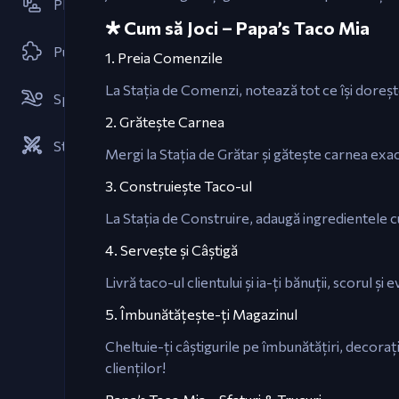
Platformă
🞲 Cum să Joci – Papa’s Taco Mia
Puzzle
1. Preia Comenzile
La Stația de Comenzi, notează tot ce își dorește 
Sport
2. Grătește Carnea
Strategii
Mergi la Stația de Grătar și gătește carnea exa
3. Construiește Taco-ul
La Stația de Construire, adaugă ingredientele cu 
4. Servește și Câștigă
Livră taco-ul clientului și ia-ți bănuții, scorul ș
5. Îmbunătățește-ți Magazinul
Cheltuie-ți câștigurile pe îmbunătățiri, decoraț
clienților!