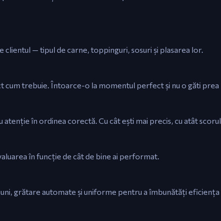
clientul — tipul de carne, toppinguri, sosuri și plasarea lor.
ct cum trebuie. Întoarce-o la momentul perfect și nu o găti prea
atenție în ordinea corectă. Cu cât ești mai precis, cu atât scorul
i evaluarea în funcție de cât de bine ai performat.
iuni, grătare automate și uniforme pentru a îmbunătăți eficiența ș