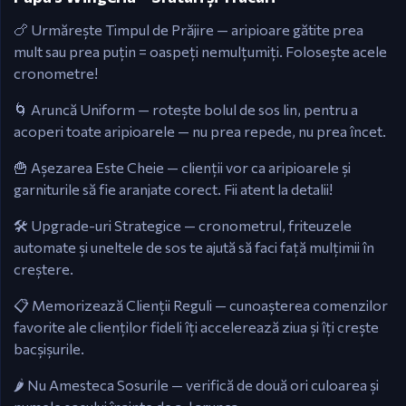
🍗 Urmărește Timpul de Prăjire — aripioare gătite prea
mult sau prea puțin = oaspeți nemulțumiți. Folosește acele
cronometre!
🌀 Aruncă Uniform — rotește bolul de sos lin, pentru a
acoperi toate aripioarele — nu prea repede, nu prea încet.
🍟 Așezarea Este Cheie — clienții vor ca aripioarele și
garniturile să fie aranjate corect. Fii atent la detalii!
🛠️ Upgrade-uri Strategice — cronometrul, friteuzele
automate și uneltele de sos te ajută să faci față mulțimii în
creștere.
📋 Memorizează Clienții Reguli — cunoașterea comenzilor
favorite ale clienților fideli îți accelerează ziua și îți crește
bacșișurile.
🌶️ Nu Amesteca Sosurile — verifică de două ori culoarea și