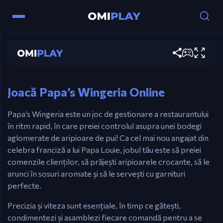
Papa's Wingeria
Controale
Joacă acum
Mouse – Prăjește aripioare, aruncă sosuri și
pregătește mâncăruri.
Joacă Papa’s Wingeria Online
Papa’s Wingeria este un joc de gestionare a restaurantului
în ritm rapid, în care preiei controlul asupra unei bodegi
aglomerate de aripioare de pui! Ca cel mai nou angajat din
celebra franciză a lui Papa Louie, jobul tău este să preiei
comenzile clienților, să prăjești aripioarele crocante, să le
arunci în sosuri aromate și să le servești cu garnituri
perfecte.
Precizia și viteza sunt esențiale, în timp ce gătești,
condimentezi și asamblezi fiecare comandă pentru a se