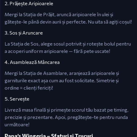
2. Prăjește Aripioarele
Mergi la Stația de Prăjit, aruncă aripioarele în ulei și
gătește-le până devin aurii și perfecte. Nu uita să agiți coșul!
3. Sos și Aruncare
La Stația de Sos, alege sosul potrivit și rotește bolul pentru
a acoperi uniform aripioarele — fără pete uscate!
4. Asamblează Mâncarea
Mergi la Stația de Asamblare, aranjează aripioarele și
garniturile exact așa cum au fost solicitate. Simetrie și
ordine = clienți fericiți!
5. Servește
Livreză masa finală și primește scorul tău bazat pe timing,
precizie și prezentare. Apoi, pregătește-te pentru runda
următoare!
Papa’s Wingeria – Sfaturi și Trucuri