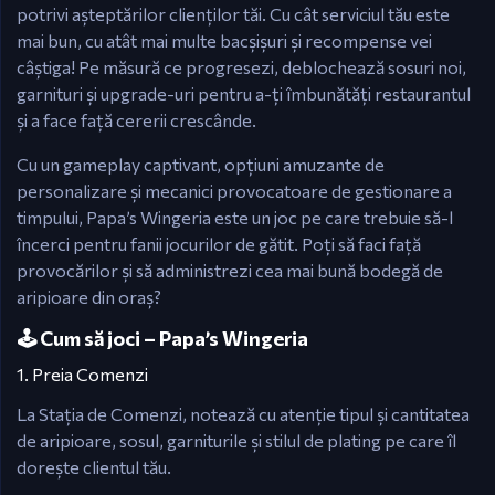
potrivi așteptărilor clienților tăi. Cu cât serviciul tău este
mai bun, cu atât mai multe bacșișuri și recompense vei
câștiga! Pe măsură ce progresezi, deblochează sosuri noi,
garnituri și upgrade-uri pentru a-ți îmbunătăți restaurantul
și a face față cererii crescânde.
Cu un gameplay captivant, opțiuni amuzante de
personalizare și mecanici provocatoare de gestionare a
timpului, Papa’s Wingeria este un joc pe care trebuie să-l
încerci pentru fanii jocurilor de gătit. Poți să faci față
provocărilor și să administrezi cea mai bună bodegă de
aripioare din oraș?
🕹️ Cum să joci – Papa’s Wingeria
1. Preia Comenzi
La Stația de Comenzi, notează cu atenție tipul și cantitatea
de aripioare, sosul, garniturile și stilul de plating pe care îl
dorește clientul tău.