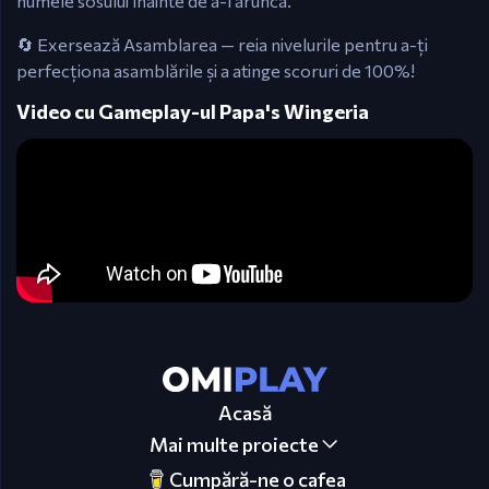
numele sosului înainte de a-l arunca.
🔄 Exersează Asamblarea — reia nivelurile pentru a-ți
perfecționa asamblările și a atinge scoruri de 100%!
Video cu Gameplay-ul Papa's Wingeria
Acasă
Mai multe proiecte
Cumpără-ne o cafea