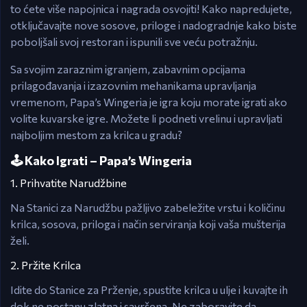
to ćete više napojnica i nagrada osvojiti! Kako napredujete,
otključavajte nove sosove, priloge i nadogradnje kako biste
poboljšali svoj restoran i ispunili sve veću potražnju.
Sa svojim zaraznim igranjem, zabavnim opcijama
prilagođavanja i izazovnim mehanikama upravljanja
vremenom, Papa’s Wingeria je igra koju morate igrati ako
volite kuvarske igre. Možete li podneti vrelinu i upravljati
najboljim mestom za krilca u gradu?
🕹️ Kako Igrati – Papa’s Wingeria
1. Prihvatite Narudžbine
Na Stanici za Narudžbu pažljivo zabeležite vrstu i količinu
krilca, sosova, priloga i način serviranja koji vaša mušterija
želi.
2. Pržite Krilca
Idite do Stanice za Prženje, spustite krilca u ulje i kuvajte ih
dok ne postanu zlatna i savršena. Ne zaboravite da