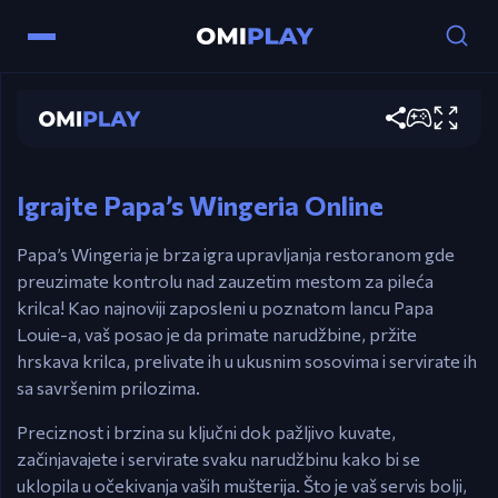
Papa's Wingeria
Контроле
Играј сада
Miš – Pržite krilca, prelijte sosove i pripremite
obroke.
Igrajte Papa’s Wingeria Online
Papa’s Wingeria je brza igra upravljanja restoranom gde
preuzimate kontrolu nad zauzetim mestom za pileća
krilca! Kao najnoviji zaposleni u poznatom lancu Papa
Louie-a, vaš posao je da primate narudžbine, pržite
hrskava krilca, prelivate ih u ukusnim sosovima i servirate ih
sa savršenim prilozima.
Preciznost i brzina su ključni dok pažljivo kuvate,
začinjavajete i servirate svaku narudžbinu kako bi se
uklopila u očekivanja vaših mušterija. Što je vaš servis bolji,