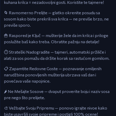
kuhana krilca = nezadovoljni gosti. Koristite te tajmere!
🌀 Ravnomerno Prelijte — glatko okrenite posudu sa
sosom kako biste prekrili sva krilca — ne previše brzo, ne
previše sporo.
🍟 Raspored je Ključ — mušterije žele da im krilca i priloge
poslužite baš kako treba. Obratite pažnju na detalje!
⏱️ Strateški Nadogradite — tajmeri, automatski pržiliče i
alati za sos pomažu da držite korak sa rastućom gomilom.
📋 Zapamtite Redovne Goste — poznavanje omiljenih
narudžbina ponovljenih mušterija ubrzava vaš dan i
povećava vaše napojnice.
🌶️ Ne Mešajte Sosove — dvaput proverite boju i naziv sosa
pre nego što prelijete.
🎨 Vežbajte Svoju Pripremu — ponovo igrajte nivoe kako
biste usavršili svoje pripreme i postigli 100% ocene!