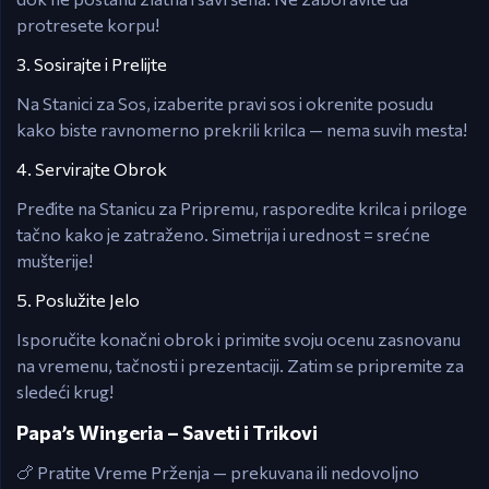
protresete korpu!
3. Sosirajte i Prelijte
Na Stanici za Sos, izaberite pravi sos i okrenite posudu
kako biste ravnomerno prekrili krilca — nema suvih mesta!
4. Servirajte Obrok
Pređite na Stanicu za Pripremu, rasporedite krilca i priloge
tačno kako je zatraženo. Simetrija i urednost = srećne
mušterije!
5. Poslužite Jelo
Isporučite konačni obrok i primite svoju ocenu zasnovanu
na vremenu, tačnosti i prezentaciji. Zatim se pripremite za
sledeći krug!
Papa’s Wingeria – Saveti i Trikovi
🍗 Pratite Vreme Prženja — prekuvana ili nedovoljno