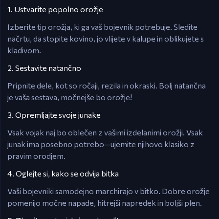
1. Ustvarite popolno orožje
Izberite tip orožja, ki ga vaš bojevnik potrebuje. Sledite
načrtu, da stopite kovino, jo vlijete v kalupe in oblikujete s
kladivom.
2. Sestavite natančno
Pripnite dele, kot so ročaji, rezila in okraski. Bolj natančna
je vaša sestava, močnejše bo orožje!
3. Opremljajte svoje junake
Vsak vojak naj bo oblečen z vašimi izdelanimi orožji. Vsak
junak ima posebno potrebo—ujemite njihovo klasiko z
pravim orodjem.
4. Oglejte si, kako se odvija bitka
Vaši bojevniki samodejno marchirajo v bitko. Dobre orožje
pomenijo močne napade, hitrejši napredek in boljši plen.