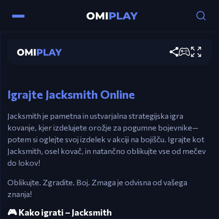
Miška – Interakcija, kovanje in sestavljanje orožij
Jacksmith
Kliknite & povlecite – Vlijte kovino, oblikujte in
pripnite dele
Hrať teraz
Spacebar – Pospešite prizore bitk
Esc – Zaustavite igro
Igrajte Jacksmith Online
Jacksmith je pametna in ustvarjalna strategijska igra
kovanje, kjer izdelujete orožje za pogumne bojevnike—
potem si oglejte svoj izdelek v akciji na bojišču. Igrajte kot
Jacksmith, osel kovač, in natančno oblikujte vse od mečev
do lokov!
Oblikujte. Zgradite. Boj. Zmaga je odvisna od vašega
znanja!
🎮 Kako igrati – Jacksmith