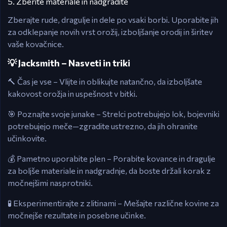
5. Zberite materiale in nadgradite
Zberajte rude, dragulje in dele po vsaki borbi. Uporabite jih
za odklepanje novih vrst orožij, izboljšanje orodij in širitev
vaše kovačnice.
💡 Jacksmith – Nasveti in triki
🔨 Čas je vse – Vlijte in oblikujte natančno, da izboljšate
kakovost orožja in uspešnost v bitki.
🎯 Poznajte svoje junake – Strelci potrebujejo lok, bojevniki
potrebujejo meče—zgradite ustrezno, da jih ohranite
učinkovite.
💰 Pametno uporabite plen – Porabite kovance in dragulje
za boljše materiale in nadgradnje, da boste držali korak z
močnejšimi nasprotniki.
🧪 Eksperimentirajte z zlitinami – Mešajte različne kovine za
močnejše rezultate in posebne učinke.