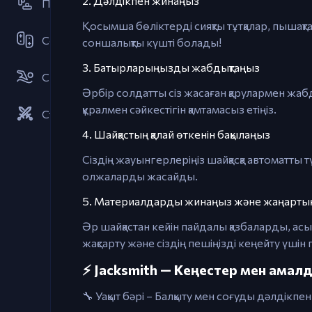
2. Дәлдікпен жинаңыз
Платформер
Қосымша бөліктерді сияқты тұтқалар, пышақт
Серіктестік
соншалықты күшті болады!
3. Батырларыңызды жабдықтаңыз
Спорт
Әрбір солдатты сіз жасаған қарулармен жаб
құралмен сәйкестігін қамтамасыз етіңіз.
Стратегиялар
4. Шайқастың қалай өткенін бақылаңыз
Сіздің жауынгерлеріңіз шайқасқа автоматты
олжаларды жасайды.
5. Материалдарды жинаңыз және жаңарты
Әр шайқастан кейін пайдалы қазбаларды, ас
жақсарту және сіздің пешіңізді кеңейту үші
⚡ Jacksmith — Кеңестер мен амал
🔧 Уақыт бәрі – Балқыту мен соғуды дәлдікпе