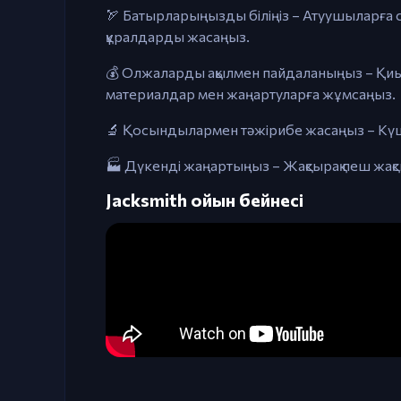
🏹 Батырларыңызды біліңіз – Атуушыларға с
құралдарды жасаңыз.
💰 Олжаларды ақылмен пайдаланыңыз – Қиын
материалдар мен жаңартуларға жұмсаңыз.
🔬 Қосындылармен тәжірибе жасаңыз – Күш
🏭 Дүкенді жаңартыңыз – Жақсырақ пеш жақс
Jacksmith ойын бейнесі