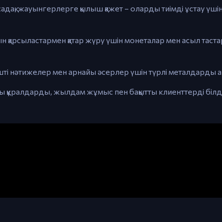
адақ, жауынгерлерге қылыш қажет – оларды тиімді ұстау үші
 қарсыластармен қатар жүру үшін монеталар мен асыл таст
ті нәтижелер мен арнайы әсерлер үшін түрлі металдарды 
ы құралдарды, жылдам жұмыс пен бақытты клиенттерді білді