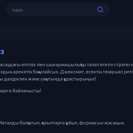
Тінтуір – Науқан, жасаңыз және қарул
Шертуші & Сұқ саусақпен – Металды құ
соғыңыз және бөліктерді қосыңыз
Бос орын – Шайқас сценаларын жылд
Jacksmith
з
Ойынды ойна
Esc – Ойынды тоқтату
жасаудағы ептілік пен шығармашылықты талап ететін стратег
здың әрекетін бақылайсыз. Джексмит, есектің теміршісі рет
рды дәлдікпен және уақытында құрастырыңыз!
іңізге байланысты!
. Металды балқытып, қалыптарға құйып, формасын жасаңыз.