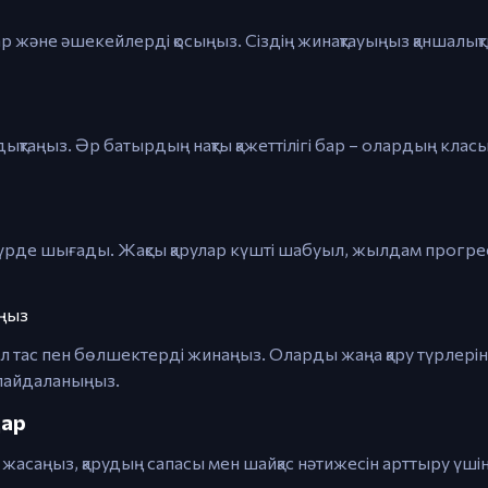
ар және әшекейлерді қосыңыз. Сіздің жинақтауыңыз қаншалықты
дықтаңыз. Әр батырдың нақты қажеттілігі бар – олардың кла
 түрде шығады. Жақсы қарулар күшті шабуыл, жылдам прогре
ңыз
ыл тас пен бөлшектерді жинаңыз. Оларды жаңа қару түрлері
н пайдаланыңыз.
дар
н жасаңыз, қарудың сапасы мен шайқас нәтижесін арттыру үшін