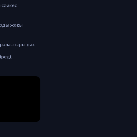
н сәйкес
арды жақсы
араластырыңыз.
реді.