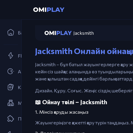
Басты бет
Jacksmith
Jacksmith Онлайн ойнаңы
Flash Ойындары
Jacksmith – бұл батыл жауынгерлерге қару 
Аркадалар
кейін сіз шайқас алаңында өз туындыларыңы
және қылыштан садаққа дейінгі барлық затта
Карта ойындары
Дизайн. Құру. Соғыс. Жеңіс сіздің шеберліг
📖 Ойнау тәсілі – Jacksmith
Мұнара Қорғаныс
1. Мінсіз қаруды жасаңыз
Пазл
Жауынгеріңізге қажетті қару түрін таңдаңыз