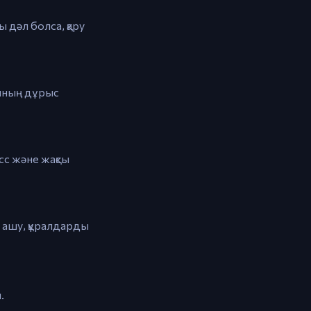
 дәл болса, қару
сының дұрыс
сс және жақсы
н ашу, құралдарды
.