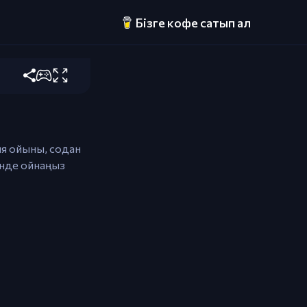
арды жинаңыз
Бізге кофе сатып ал
йыңыз,
амдату
ия ойыны, содан
інде ойнаңыз