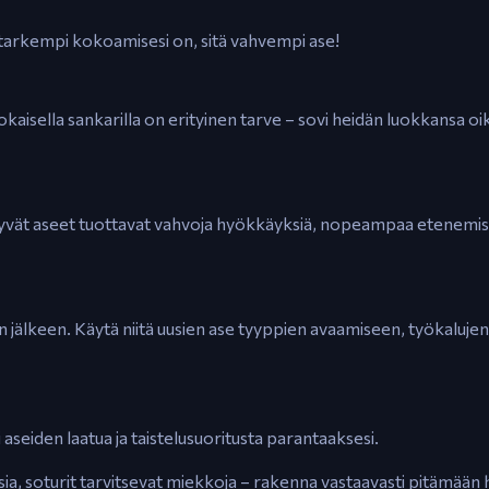
tä tarkempi kokoamisesi on, sitä vahvempi ase!
. Jokaisella sankarilla on erityinen tarve – sovi heidän luokkansa 
. Hyvät aseet tuottavat vahvoja hyökkäyksiä, nopeampaa etenemi
lun jälkeen. Käytä niitä uusien ase tyyppien avaamiseen, työkaluj
 aseiden laatua ja taistelusuoritusta parantaaksesi.
usia, soturit tarvitsevat miekkoja – rakenna vastaavasti pitämään