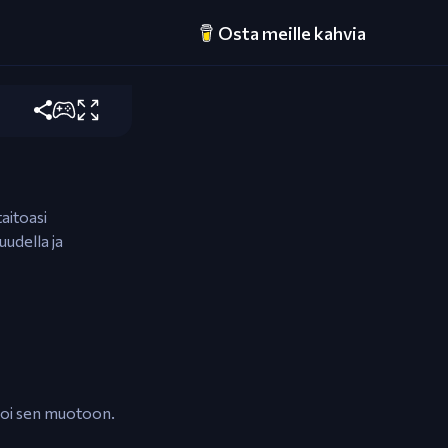
a
Osta meille kahvia
 liitä osia
aitoasi
uudella ja
saroi sen muotoon.