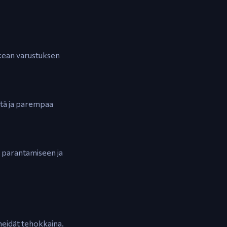
oikean varustuksen
stä ja parempaa
en parantamiseen ja
 heidät tehokkaina.