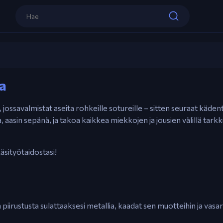
Hiiri – Vuorovaikuta, takoa ja koota aseit
Klikkaa & Vedä – Kaada metallia, vasaroi ja
Välilyönti – Nopeuta taistelukohtauksia
Jacksmith
Esc – Pysäytä peli
a
Pelaa nyt
 jossavalmistat aseita rohkeille sotureille – sitten seuraat kädent
 aasin sepänä, ja takoa kaikkea miekkojen ja jousien välillä tarkk
äsityötaidostasi!
aa piirustusta sulattaaksesi metallia, kaadat sen muotteihin ja va