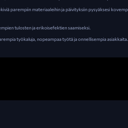
jalokiviä parempiin materiaaleihin ja päivityksiin pysyäksesi kovemp
empien tulosten ja erikoisefektien saamiseksi.
arempia työkaluja, nopeampaa työtä ja onnellisempia asiakkaita.