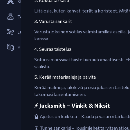
2. Kokoa tarkasti
Strategiat
Liitä osia, kuten kahvat, terät ja koristeet. Mi
Torni Puolustus
3. Varusta sankarit
Varusta jokainen sotilas valmistamillasi aseilla
Urheilu
kanssa.
Yhteistyö
4. Seuraa taistelua
Soturisi marssivat taisteluun automaattisesti
saalista.
5. Kerää materiaaleja ja päivitä
Kerää malmeja, jalokiviä ja osia jokaisen taiste
takomasi laajentamiseen.
⚡ Jacksmith – Vinkit & Niksit
🔏 Ajoitus on kaikkea – Kaada ja vasaroi tarkasti
🎯 Tunne sankarisi – Jousimiehet tarvitsevat jo