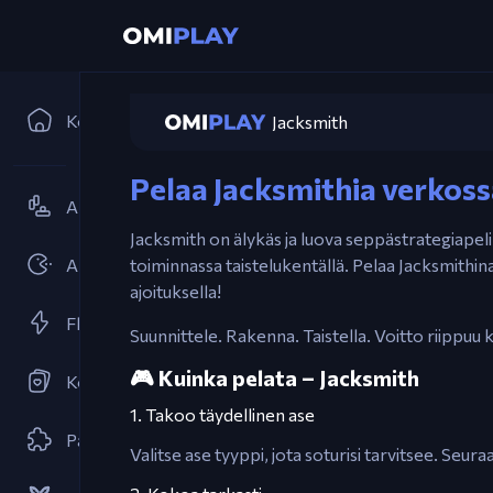
Koti
Jacksmith
Pelaa Jacksmithia verkoss
Alustaja
Jacksmith on älykäs ja luova seppästrategiapeli,
Arcadet
toiminnassa taistelukentällä. Pelaa Jacksmithina,
ajoituksella!
Flash-pelit
Suunnittele. Rakenna. Taistella. Voitto riippuu k
🎮 Kuinka pelata – Jacksmith
Korttipelit
1. Takoo täydellinen ase
Palapeli
Valitse ase tyyppi, jota soturisi tarvitsee. Seur