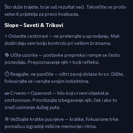
Što duže trajete, to je vaš rezultat veći. Takmičite se protiv
sebe ili prijatelja za pravo hvalisanja.
Slope – Saveti & Trikovi
⚡ Ostanite centrirani — ne preterujte u upravljanju. Mali
dodiri daju vam bolju kontrolu pri velikim brzinama.
🔁 Učite uzorke — postavke prepreka i rampe se često
ponavljaju. Prepoznavanje njih = bolji refleksi.
⏱️ Reagujte, ne paničite — oštri zavoji dolaze brzo. Dišite,
fokusirajte se i verujte svojim instinktima.
🧱 Crveno = Opasnost — bilo koji crveni objekat je
smrtonosan. Prioritizujte izbegavanje njih, čak i ako to
znači uzimanje dužeg puta.
🎯 Vežbajte kratke pucnjeve — kratke, fokusirane trke
pomažu u izgradnji mišićne memorije i ritma.