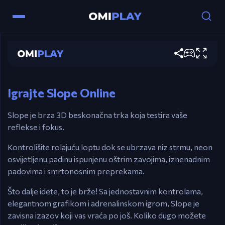
Slope
Контроле
Играј сада
Strelice / AD – Upravlјajte loptom.
Izbegavajte padanje ili udaranje u prepreke.
Igrajte Slope Online
Slope je brza 3D beskonačna trka koja testira vaše
reflekse i fokus.
Kontrolišite rolajuću loptu dok se ubrzava niz strmu, neon
osvijetljenu padinu ispunjenu oštrim zavojima, iznenadnim
padovima i smrtonosnim preprekama.
Što dalje idete, to je brže! Sa jednostavnim kontrolama,
elegantnom grafikom i adrenalinskom igrom, Slope je
zavisna izazov koji vas vraća po još. Koliko dugo možete