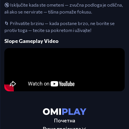
🔇 Isključite kada ste ometeni — zvučna podloga je odlična,
ali ako se nervirate — tišina pomaže fokusu.
🌀 Prihvatite brzinu — kada postane brzo, ne borite se
protiv toga — tecite sa pokretom i uživajte!
Slope Gameplay Video
Почетна
Више пројеката