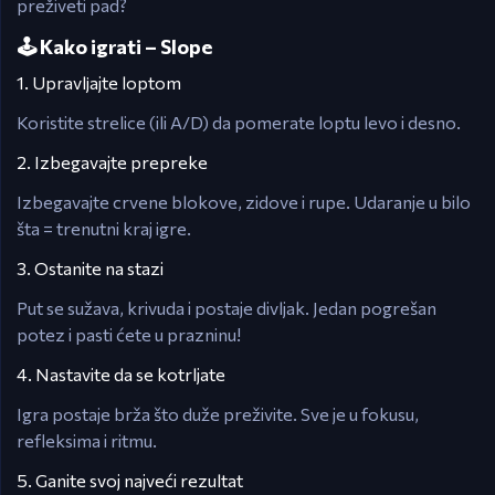
preživeti pad?
🕹️ Kako igrati – Slope
1. Upravlјajte loptom
Koristite strelice (ili A/D) da pomerate loptu levo i desno.
2. Izbegavajte prepreke
Izbegavajte crvene blokove, zidove i rupe. Udaranje u bilo
šta = trenutni kraj igre.
3. Ostanite na stazi
Put se sužava, krivuda i postaje divljak. Jedan pogrešan
potez i pasti ćete u prazninu!
4. Nastavite da se kotrljate
Igra postaje brža što duže preživite. Sve je u fokusu,
refleksima i ritmu.
5. Ganite svoj najveći rezultat