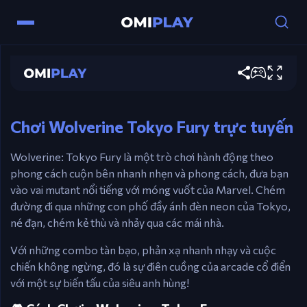
Điều khiển
Phím Mũi Tên – Di Chuyển
Wolverine Tokyo Fury
Chơi ngay
A – Tấn Công
S – Nhảy
Chơi Wolverine Tokyo Fury trực tuyến
Wolverine: Tokyo Fury là một trò chơi hành động theo
phong cách cuộn bên nhanh nhẹn và phong cách, đưa bạn
vào vai mutant nổi tiếng với móng vuốt của Marvel. Chém
đường đi qua những con phố đầy ánh đèn neon của Tokyo,
né đạn, chém kẻ thù và nhảy qua các mái nhà.
Với những combo tàn bạo, phản xạ nhanh nhạy và cuộc
chiến không ngừng, đó là sự điên cuồng của arcade cổ điển
với một sự biến tấu của siêu anh hùng!