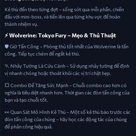
Kẻ thù đến theo từng đợt – sống sót qua mỗi phần, chiến
đấu với mini-boss, và tiến lên qua từng khu vực để hoàn
thành nhiệm vụ.
⚡️ Wolverine: Tokyo Fury – Mẹo & Thủ Thuật
🛡️ Giữ Tấn Công – Phòng thủ tốt nhất của Wolverine là tấn
công. Tiếp tục chém để ngắt kẻ thù.
🏃 Nhảy Tường Là Cứu Cánh – Sử dụng nhảy tường để định
vị nhanh chóng hoặc thoát khỏi các vị trí chật hẹp.
💥 Combo Để Tăng Sức Mạnh – Chuỗi combo cao hơn có
nghĩa là tiêu diệt nhanh hơn. Thời gian các đòn tấn công của
bạn và tạo chuỗi tốt.
👀 Quan Sát Mô Hình Kẻ Thù – Một số kẻ thù báo trước các
đòn tấn công của chúng – hãy học các động tác của chúng
để phản công hiệu quả.