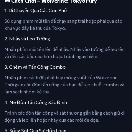
🎮 Cách Chơi – Wolverine: Tokyo Fury
1. Di Chuyển Qua Các Con Phố
Sử dụng phím mũi tên để chạy sang trái hoặc phải qua các
khu vực đầy kẻ thù của Tokyo.
2. Nhảy và Leo Tường
Nhấn phím mũi tên lên để nhảy. Nhảy vào tường để leo lên
và đến các bậc cao hơn hoặc tránh nguy hiểm.
3. Chém và Tấn Công Combo
Nhấn phím cách để phát huy móng vuốt của Wolverine.
Thời gian các đòn tấn công của bạn để tạo chuỗi combo và
làm sạch nhóm kẻ thù.
4. Né Đòn Tấn Công Xác Định
Tránh các đòn tấn công và sát thương gần bằng cách giữ di
động và leo lên hoặc nhảy qua các mối đe dọa.
5. Sống Sót Qua Sự Hỗn Loạn