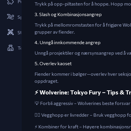
Puslespill
Trykk på opp-piltasten for å hoppe. Hopp mot 
3. Slash og Kombinasjonsangrep
Sportspill
Trykk på mellomromstasten for å frigjøre Wol
grupper av fiender.
Strategier
4. Unngå innkommende angrep
Tower Defense-spill
Unngå prosjektiler og nærsynsangrep ved å vær
5. Overlev kaoset
Fiender kommer i bølger—overlev hver seksjon
oppdraget.
⚡ Wolverine: Tokyo Fury – Tips & Tr
💡 Forbli aggressiv – Wolverines beste forsvar 
🏃‍♂️ Vegghopp er livredder – Bruk vegghopp f
⚡ Kombiner for kraft – Høyere kombinasjonsr