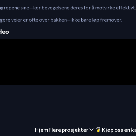
ngrepene sine—lær bevegelsene deres for å motvirke effektivt.
ryggere veier er ofte over bakken—ikke bare løp fremover.
deo
Hjem
Flere prosjekter
Kjøp oss en k