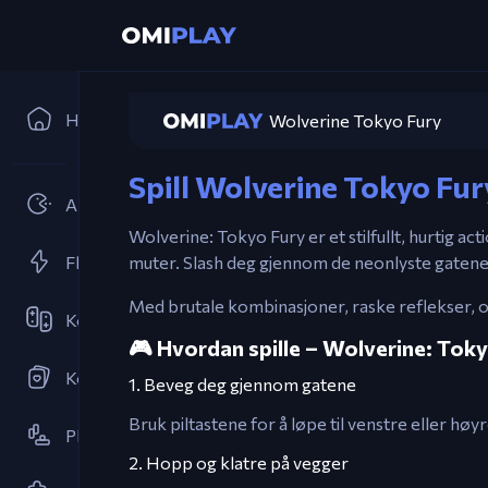
Hjem
Wolverine Tokyo Fury
Spill Wolverine Tokyo Fur
Arkader
Wolverine: Tokyo Fury er et stilfullt, hurtig ac
Flash Spill
muter. Slash deg gjennom de neonlyste gatene 
Med brutale kombinasjoner, raske reflekser, 
Kooperativ
🎮 Hvordan spille – Wolverine: Tok
Kortspill
1. Beveg deg gjennom gatene
Bruk piltastene for å løpe til venstre eller hø
Plattformspill
2. Hopp og klatre på vegger