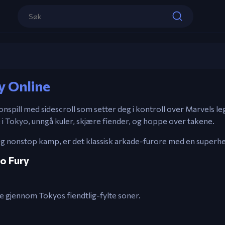
Kontroller
Piltaster – Bevegelse
A – Angrep
Wolverine Tokyo Fury
S – Hopp
y Online
Spill nå
tionspill med sidescroll som setter deg i kontroll over Marvels l
i Tokyo, unngå kuler, skjære fiender, og hoppe over takene.
og nonstop kamp, er det klassisk arkade-furore med en superhel
yo Fury
yre gjennom Tokyos fiendtlig-fylte soner.