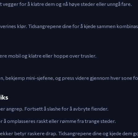
vegger for å klatre dem og nå høye steder eller unngå fare.
verines klør. Tidsangrepene dine for å kjede sammen kombinas
e mobil og klatre eller hoppe over trusler.
, bekjemp mini-sjefene, og press videre gjennom hver sone for
iks
er angrep. Fortsett å slashe for å avbryte fiender.
or å omplasseres raskt eller rømme fra trange steder.
ekker betyr raskere drap. Tidsangrepene dine og kjede dem go