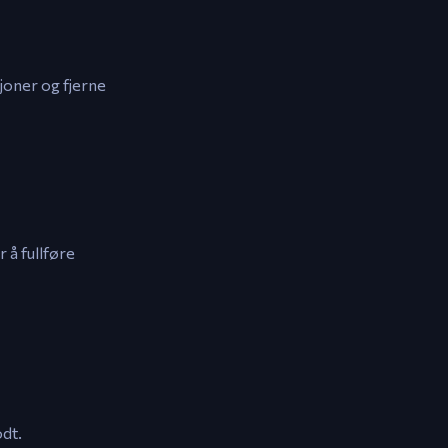
joner og fjerne
 å fullføre
dt.