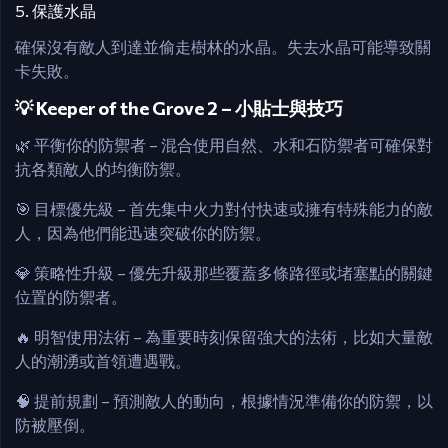
5. 保護水晶
確保沒有敵人到達並偷走樹林的水晶。失去水晶可能導致關
卡失敗。​
💡 Keeper of the Grove 2 – 小貼士與技巧
🌿 平衡你的防禦者 – 混合使用自然、水和石防禦者可確保對
抗各類敵人的均衡防禦。​
🎯 目標優先級 – 首先集中火力對付快速或擁有特殊能力的敵
人，因為他們能迅速突破你的防禦。​
💎 策略性升級 – 優先升級那些覆蓋多條路徑或堵塞點的關鍵
位置的防禦者。​
🔥 明智使用法術 – 為重要時刻保留強大的法術，比如大量敵
人的潮湧或首領遭遇戰。​
🧠 提前規劃 – 預測敵人的動向，根據情況準備你的防禦，以
防被壓倒。​