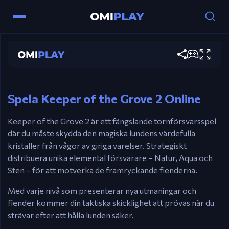
Kontroller
Keeper of the Grove 2
Mus – Placera & Uppgradera torn.
Esc – Pausa.
Spela nu
Enter – starta vågen.
Mellanslag – öka tiden.
Spela Keeper of the Grove 2 Online
Keeper of the Grove 2 är ett fängslande tornförsvarsspel
där du måste skydda den magiska lundens värdefulla
kristaller från vågor av giriga varelser. Strategiskt
distribuera unika elemental försvarare – Natur, Aqua och
Sten – för att motverka de framryckande fienderna.
Med varje nivå som presenterar nya utmaningar och
fiender kommer din taktiska skicklighet att prövas när du
strävar efter att hålla lunden säker.​