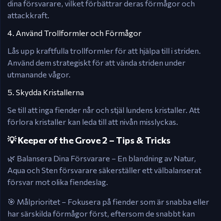
dina försvarare, vilket förbättrar deras förmågor och
attackkraft.​
4. Använd Trollformler och Förmågor
Lås upp kraftfulla trollformler för att hjälpa till i striden.
Använd dem strategiskt för att vända striden under
utmanande vågor.​
5. Skydda Kristallerna
Se till att inga fiender når och stjäl lundens kristaller. Att
förlora kristaller kan leda till att nivån misslyckas.​
💡 Keeper of the Grove 2 – Tips & Tricks
🌿 Balansera Dina Försvarare – En blandning av Natur,
Aqua och Sten försvarare säkerställer ett välbalanserat
försvar mot olika fiendeslag.​
🎯 Målprioritet – Fokusera på fiender som är snabba eller
har särskilda förmågor först, eftersom de snabbt kan