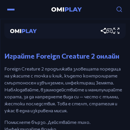
Мишка – Точка и клик за взаимодействие
Foreign Creature 2
Ляв клик – Задействайте събития,
Играй сега
избирайте обекти
Esc – Пауза / Върнете се в главното меню
Играйте Foreign Creature 2 онлайн
Foreign Creature 2 продължава зловещата поредица
на ужасите с точка и клик, където контролирате
смъртоносен извънземен, инфектиращ Земята.
Наблюдавайте, взаимодействайте и манипулирайте
хората, за да напреднете вида си — често с тъмни,
жестоки последствия. Това е стелт, стратегия и
ужас в една изкривена мисия.
Помислете бързо. Действайте тихо.
Инфектирайте всичко.