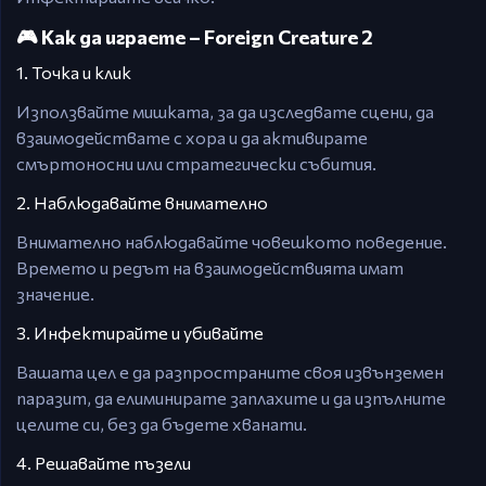
🎮 Как да играете – Foreign Creature 2
1. Точка и клик
Използвайте мишката, за да изследвате сцени, да
взаимодействате с хора и да активирате
смъртоносни или стратегически събития.
2. Наблюдавайте внимателно
Внимателно наблюдавайте човешкото поведение.
Времето и редът на взаимодействията имат
значение.
3. Инфектирайте и убивайте
Вашата цел е да разпространите своя извънземен
паразит, да елиминирате заплахите и да изпълните
целите си, без да бъдете хванати.
4. Решавайте пъзели