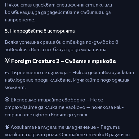
Някои стаи изискват специфични стъпки или
комбинации, за да задействате събития и да
напреднете.
5. Напредвайте в историята
Всяка успешна среща ви отвежда по-дълбоко в
човешкия свят и по-близо до доминацията.
💡 Foreign Creature 2 – Съвети и трикове
👀 Търпението се изплаща – Някои действия изискват
наблюдение преди кликване. Изчакайте подходящия
момент.
💀 Експериментирайте свободно – Не се
страхувайте да кликате наоколо — понякога най-
странните избори водят до успех.
🧠 Логиката на пъзелите има значение – Редът и
логиката играят роля. Опитайте стъпки в различни