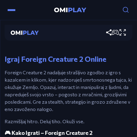
Ovládanie
Miška – Kazalec in klik za interakcijo
Foreign Creature 2
Hrať teraz
Levi klik – sproži dogodke, izberi predmete
Esc – Pauza / Vrni se na glavni meni
Igraj Foreign Creature 2 Online
Foreign Creature 2 nadaljuje strašljivo zgodbo z igro s
kazalcem in klikom, kjer nadzoruješ smrtonosnega tujca, ki
okužuje Zemljo. Opazuj, interact in manipuliraj z ljudmi, da
napreduješ svojo vrsto – pogosto z mračnimi, grozljivimi
posledicami. Gre za stealth, strategijo in grozo združene v
eno zavoženo nalogo.
Razmišljaj hitro. Deluj tiho. Okuži vse.
🎮 Kako Igrati – Foreign Creature 2