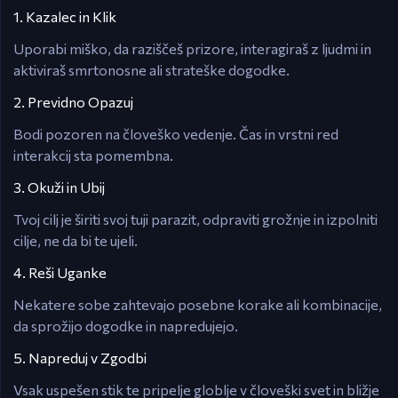
1. Kazalec in Klik
Uporabi miško, da raziščeš prizore, interagiraš z ljudmi in
aktiviraš smrtonosne ali strateške dogodke.
2. Previdno Opazuj
Bodi pozoren na človeško vedenje. Čas in vrstni red
interakcij sta pomembna.
3. Okuži in Ubij
Tvoj cilj je širiti svoj tuji parazit, odpraviti grožnje in izpolniti
cilje, ne da bi te ujeli.
4. Reši Uganke
Nekatere sobe zahtevajo posebne korake ali kombinacije,
da sprožijo dogodke in napredujejo.
5. Napreduj v Zgodbi
Vsak uspešen stik te pripelje globlje v človeški svet in bližje