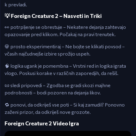
k prevladi.
💡 Foreign Creature 2 – Nasveti in Triki
👀 potrpljenje se obrestuje – Nekatere dejanja zahtevajo
opazovanje pred klikom. Počakaj na pravi trenutek.
💀 prosto eksperimentiraj – Ne bojte se klikati povsod –
včasih najčudnejše izbire sprožijo uspeh.
🧠 logika ugank je pomembna – Vrstni red in logika igrata
vlogo. Poskusi korake v različnih zaporedjih, da rešiš.
📜 sledi pripovedi – Zgodba se gradi skozi majhne
podrobnosti – bodi pozoren na dejanja likov.
🔁 ponovi, da odkriješ vse poti – Si kaj zamudil? Ponovno
zaženi prizor, da odkriješ nove grozote.
Foreign Creature 2 Video Igra