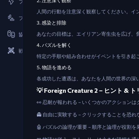
2. 注意深く観察
フラッシュゲーム
人間の行動を注意深く観察してください。イ
プラットフォーマー
3. 感染と排除
あなたの目標は、エイリアン寄生虫を広げ、
協力
4. パズルを解く
戦略
特定の手順や組み合わせがイベントを引き起
5. 物語を進める
各成功した遭遇は、あなたを人間の世界の深
💡 Foreign Creature 2 – ヒント &
👀 忍耐が報われる – いくつかのアクショ
👻 自由に実験する – クリックすることを
🤖 パズルの論理が重要 – 順序と論理が役