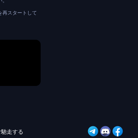
い。
ンを再スタートして
ご馳走する