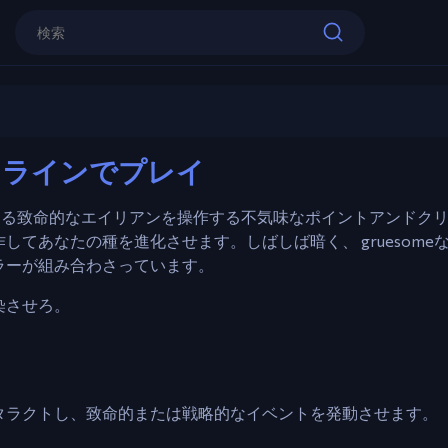
コントロール
マウス – ポイントとクリックでインタ
左クリック – イベントを発動、オブジ
Foreign Creature 2
Esc – ポーズ / メインメニューに戻る
2 をオンラインでプレイ
今すぐプレイ
が地球に感染する致命的なエイリアンを操作する不気味なポイントアンド
てあなたの種を進化させます。しばしば暗く、 gruesome
ラーが組み合わさっています。
染させろ。
タラクトし、致命的または戦略的なイベントを発動させます。