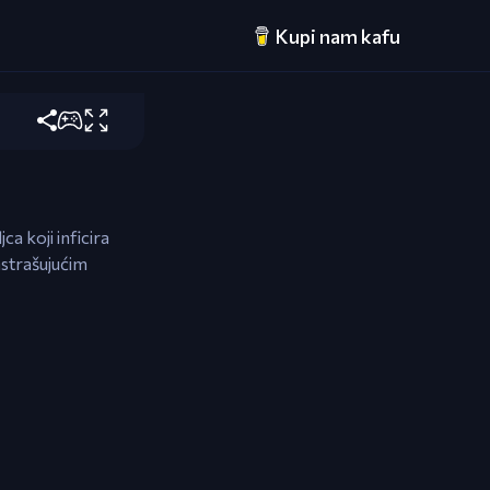
Kupi nam kafu
rite predmete
a koji inficira
astrašujućim