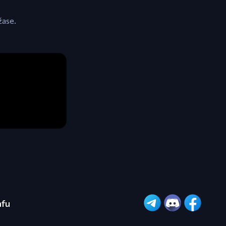
žase.
afu