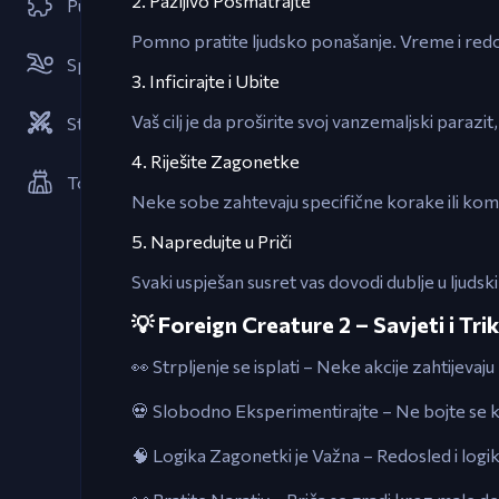
2. Pažljivo Posmatrajte
Puzzl
Pomno pratite ljudsko ponašanje. Vreme i redos
Sportske igre
3. Inficirajte i Ubite
Vaš cilj je da proširite svoj vanzemaljski parazit
Strategije
4. Riješite Zagonetke
Tower Defense igre
Neke sobe zahtevaju specifične korake ili kombi
5. Napredujte u Priči
Svaki uspješan susret vas dovodi dublje u ljudski s
💡 Foreign Creature 2 – Savjeti i Tri
👀 Strpljenje se isplati – Neke akcije zahtijeva
💀 Slobodno Eksperimentirajte – Ne bojte se k
🧠 Logika Zagonetki je Važna – Redosled i logika