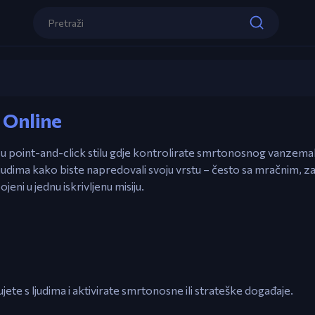
Kontrole
Miš – Point i click za interakciju
Levo Klik – Aktivirajte događaje, odabe
Foreign Creature 2
Esc – Pauza / Vratite se na glavni meni
 Online
Igraj sada
 u point-and-click stilu gdje kontrolirate smrtonosnog vanzemaljc
 ljudima kako biste napredovali svoju vrstu – često sa mračnim, z
jeni u jednu iskrivljenu misiju.
ujete s ljudima i aktivirate smrtonosne ili strateške događaje.