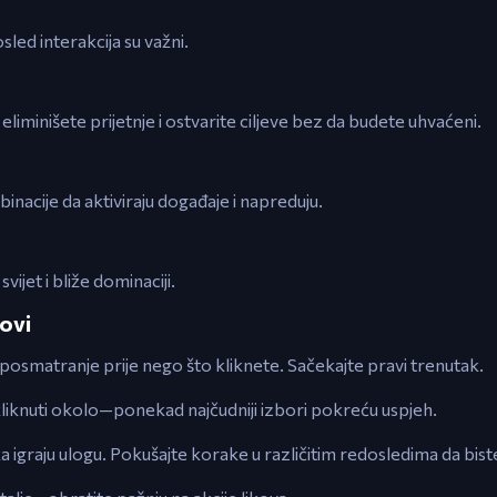
led interakcija su važni.
, eliminišete prijetnje i ostvarite ciljeve bez da budete uhvaćeni.
nacije da aktiviraju događaje i napreduju.
vijet i bliže dominaciji.
kovi
ju posmatranje prije nego što kliknete. Sačekajte pravi trenutak.
liknuti okolo—ponekad najčudniji izbori pokreću uspjeh.
 igraju ulogu. Pokušajte korake u različitim redosledima da biste r