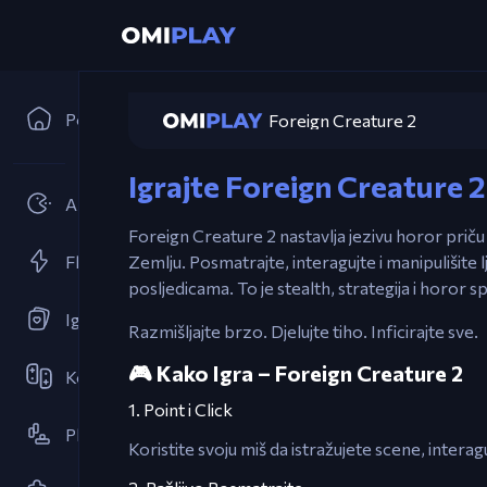
Početna
Foreign Creature 2
Igrajte Foreign Creature 2
Arkadne Igre
Foreign Creature 2 nastavlja jezivu horor priču
Flash Igre
Zemlju. Posmatrajte, interagujte i manipulišite
posljedicama. To je stealth, strategija i horor spo
Igre s Kartama
Razmišljajte brzo. Djelujte tiho. Inficirajte sve.
🎮 Kako Igra – Foreign Creature 2
Kooperativno
1. Point i Click
Platformske igre
Koristite svoju miš da istražujete scene, interag