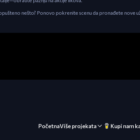
talje—obratite pažnju na akcije likova.
Propušteno nešto? Ponovo pokrenite scenu da pronađete nove u
Početna
Više projekata
Kupi nam k