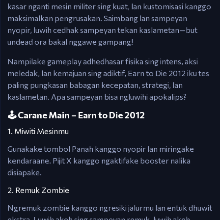
kasar nganti mesin militer sing kuat, lan kustomisasi kanggo
maksimalkan pengrusakan. Saimbang lan sampeyan
nyopir, luwih cedhak sampeyan tekan kaslametan—but
undead ora bakal nggawe gampang!
Nampilake gameplay adhedhasar fisika sing intens, aksi
meledak, lan kemajuan sing adiktif, Earn to Die 2012 iku tes
paling pungkasan babagan kecepatan, strategi, lan
kaslametan. Apa sampeyan bisa ngluwihi apokalips?
🕹️ Carane Main – Earn to Die 2012
1. Miwiti Mesinmu
Gunakake tombol Panah kanggo nyopir lan miringake
kendaraane. Pijit X kanggo ngaktifake booster nalika
disiapake.
2. Remuk Zombie
Ngremuk zombie kanggo ngresiki jalurmu lan entuk dhuwit
ekstra. Luwih akeh sing sampeyan remuk, luwih akeh