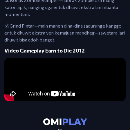
🧟 Bonus Zombie Bumper—nabrak zombie ora mung
katon apik, nanging uga entuk dhuwit ekstra lan mbantu
momentum.
💰 Grind Pintar—main maneh dina-dina sadurunge kanggo
entuk dhuwit ekstra yen kemajuan mandheg—sawetara lari
dhuwit bisa adoh banget.
Video Gameplay Earn to Die 2012