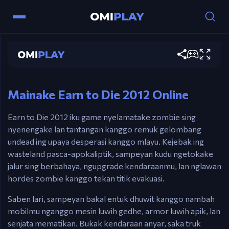
Kendali
Earn to Die 2012
Tombol Panah – Nyopir.
Dolanan saiki
Ctrl / X – Boost.
Esc / P – Jeda.
Mainake Earn to Die 2012 Online
Earn to Die 2012 iku game nyelamatake zombie sing
nyenengake lan tantangan kanggo remuk gelombang
undead ing upaya desperasi kanggo mlayu. Kejebak ing
wasteland pasca-apokaliptik, sampeyan kudu ngetokake
jalur sing berbahaya, ngupgrade kendaraanmu, lan nglawan
hordes zombie kanggo tekan titik evakuasi.
Saben lari, sampeyan bakal entuk dhuwit kanggo nambah
mobilmu nganggo mesin luwih gedhe, armor luwih apik, lan
senjata mematikan. Bukak kendaraan anyar, saka truk