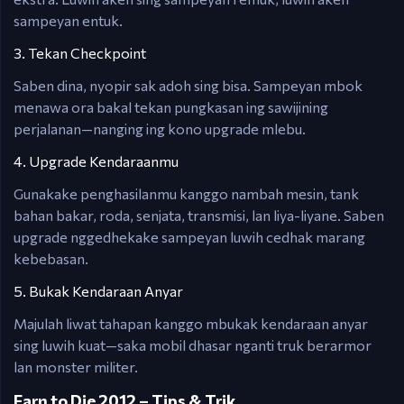
sampeyan entuk.
3. Tekan Checkpoint
Saben dina, nyopir sak adoh sing bisa. Sampeyan mbok
menawa ora bakal tekan pungkasan ing sawijining
perjalanan—nanging ing kono upgrade mlebu.
4. Upgrade Kendaraanmu
Gunakake penghasilanmu kanggo nambah mesin, tank
bahan bakar, roda, senjata, transmisi, lan liya-liyane. Saben
upgrade nggedhekake sampeyan luwih cedhak marang
kebebasan.
5. Bukak Kendaraan Anyar
Majulah liwat tahapan kanggo mbukak kendaraan anyar
sing luwih kuat—saka mobil dhasar nganti truk berarmor
lan monster militer.
Earn to Die 2012 – Tips & Trik