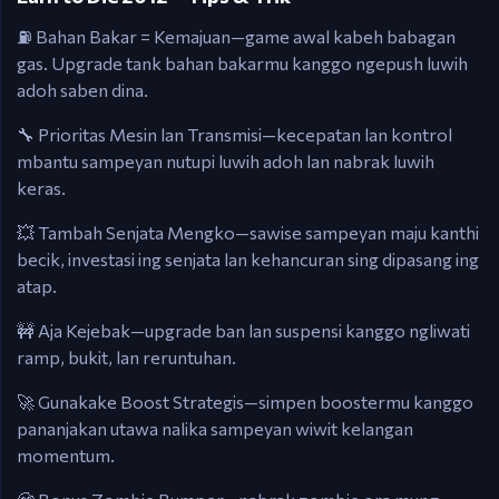
⛽ Bahan Bakar = Kemajuan—game awal kabeh babagan
gas. Upgrade tank bahan bakarmu kanggo ngepush luwih
adoh saben dina.
🔧 Prioritas Mesin lan Transmisi—kecepatan lan kontrol
mbantu sampeyan nutupi luwih adoh lan nabrak luwih
keras.
💥 Tambah Senjata Mengko—sawise sampeyan maju kanthi
becik, investasi ing senjata lan kehancuran sing dipasang ing
atap.
🚧 Aja Kejebak—upgrade ban lan suspensi kanggo ngliwati
ramp, bukit, lan reruntuhan.
🚀 Gunakake Boost Strategis—simpen boostermu kanggo
pananjakan utawa nalika sampeyan wiwit kelangan
momentum.