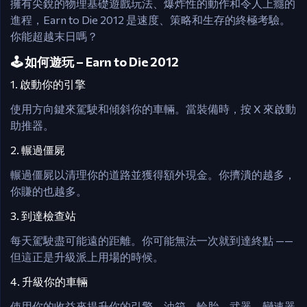
擁有尖銳的物理基礎遊戲玩法、爆炸性的動作和令人上癮的
進程，Earn to Die 2012 是速度、策略和生存的終極考驗。
你能超越末日嗎？
🕹️ 如何遊玩 – Earn to Die 2012
1. 啟動你的引擎
使用方向鍵來駕駛和傾斜你的車輛。當裝備時，按 X 來啟動
助推器。
2. 輾過僵屍
輾過僵屍以清理你的道路並獲得額外現金。你擠潰的越多，
你賺的也越多。
3. 到達檢查站
每天駕駛盡可能遠的距離。你可能無法一次就到達終點 ——
但這正是升級派上用場的時候。
4. 升級你的車輛
使用你的收益來提升你的引擎、油箱、輪胎、武器、變速器