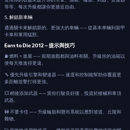
等等。每次升級都讓你更接近自由。
5. 解鎖新車輛
通過關卡來解鎖新的、更強大的車輛 —— 從基本車輛到裝甲
卡車和軍用猛獸。
Earn to Die 2012 – 提示與技巧
⛽ 燃料 = 進展 —— 前期遊戲都與油料有關。升級你的油箱以
便每天推進得更遠。
🔧 優先升級引擎和變速器 —— 速度和控制能幫助你覆蓋更
多距離並擊打得更強。
💥 稍後添加武器 —— 當你行駛良好後，投資於槍械和車頂
武器。
🚧 不要卡住 —— 升級輪胎和懸吊系統以應對坡道、丘陵和
雜物。