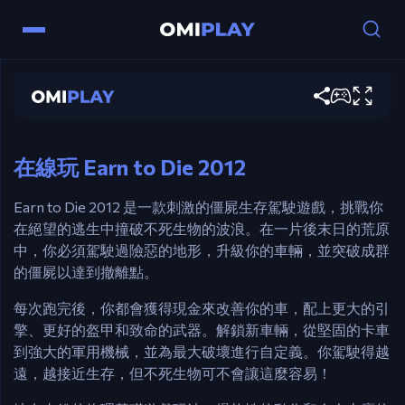
控制
Earn to Die 2012
方向鍵 – 駕駛。
立即遊玩
Ctrl / X – 助推。
Esc / P – 暫停。
在線玩 Earn to Die 2012
Earn to Die 2012 是一款刺激的僵屍生存駕駛遊戲，挑戰你
在絕望的逃生中撞破不死生物的波浪。在一片後末日的荒原
中，你必須駕駛過險惡的地形，升級你的車輛，並突破成群
的僵屍以達到撤離點。
每次跑完後，你都會獲得現金來改善你的車，配上更大的引
擎、更好的盔甲和致命的武器。解鎖新車輛，從堅固的卡車
到強大的軍用機械，並為最大破壞進行自定義。你駕駛得越
遠，越接近生存，但不死生物可不會讓這麼容易！