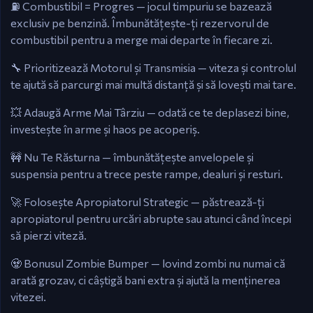
⛽ Combustibil = Progres — jocul timpuriu se bazează
exclusiv pe benzină. Îmbunătățește-ți rezervorul de
combustibil pentru a merge mai departe în fiecare zi.
🔧 Prioritizează Motorul și Transmisia — viteza și controlul
te ajută să parcurgi mai multă distanță și să lovești mai tare.
💥 Adaugă Arme Mai Târziu — odată ce te deplasezi bine,
investește în arme și haos pe acoperiș.
🚧 Nu Te Răsturna — îmbunătățește anvelopele și
suspensia pentru a trece peste rampe, dealuri și resturi.
🚀 Folosește Apropiatorul Strategic — păstrează-ți
apropiatorul pentru urcări abrupte sau atunci când începi
să pierzi viteză.
🧟 Bonusul Zombie Bumper — lovind zombi nu numai că
arată grozav, ci câștigă bani extra și ajută la menținerea
vitezei.