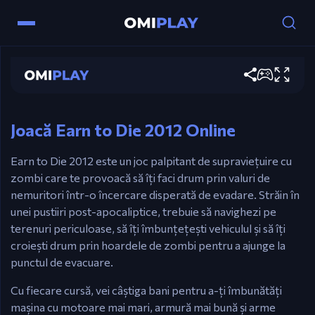
Controale
Earn to Die 2012
Taste Săgeată – Condu.
Joacă acum
Ctrl / X – Apropiator.
Esc / P – Pauză.
Joacă Earn to Die 2012 Online
Earn to Die 2012 este un joc palpitant de supraviețuire cu
zombi care te provoacă să îți faci drum prin valuri de
nemuritori într-o încercare disperată de evadare. Străin în
unei pustiiri post-apocaliptice, trebuie să navighezi pe
terenuri periculoase, să îți îmbunțețești vehiculul și să îți
croiești drum prin hoardele de zombi pentru a ajunge la
punctul de evacuare.
Cu fiecare cursă, vei câștiga bani pentru a-ți îmbunătăți
mașina cu motoare mai mari, armură mai bună și arme