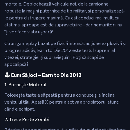
mortale. Deblochează vehicule noi, de la camioane
robuste la mașini puternice de tip militar, și personalizează-
le pentru distrugere maximă. Cu cât conduci mai mult, cu
atât mai aproape ești de supraviețuire—dar nemuritorii nu
îți vor face viața ușoară!
Cu un gameplay bazat pe fizică intensă, acțiune explozivă și
progres adictiv, Earn to Die 2012 este testul suprem al
vitezei, strategiei și supraviețuirii. Poți să scapi de
apocalipsă?
🕹️ Cum Să Joci – Earn to Die 2012
1. Pornește Motorul
Folosește tastele săgeată pentru a conduce și a înclina
vehiculul tău. Apasă X pentru a activa apropiatorul atunci
când e echipat.
2. Trece Peste Zombi
Zdrobește zombi pentru a-ți curăța drumul și a câștiga bani