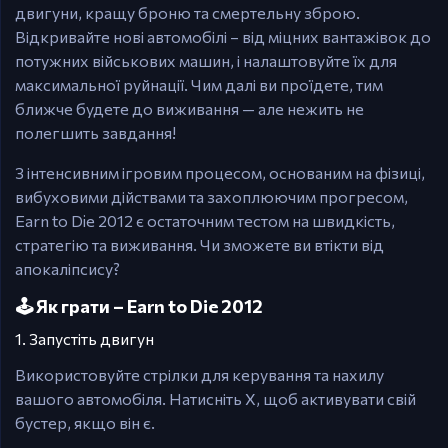
двигуни, кращу броню та смертельну зброю.
Відкривайте нові автомобілі – від міцних вантажівок до
потужних військових машин, і налаштовуйте їх для
максимальної руйнації. Чим далі ви проїдете, тим
ближче будете до виживання — але нежить не
полегшить завдання!
З інтенсивним ігровим процесом, основаним на фізиці,
вибуховими дійствами та захоплюючим прогресом,
Earn to Die 2012 є остаточним тестом на швидкість,
стратегію та виживання. Чи зможете ви втікти від
апокаліпсису?
🕹️ Як грати – Earn to Die 2012
1. Запустіть двигун
Використовуйте стрілки для керування та нахилу
вашого автомобіля. Натисніть X, щоб активувати свій
бустер, якщо він є.