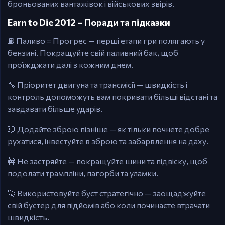
броньованих вантажівок і військових звірів.
Earn to Die 2012 – Поради та підказки
⛽ Паливо = Прогрес — перші етапи гри полягають у
бензині. Покращуйте свій паливний бак, щоб
проїжджати далі з кожним днем.
🔧 Пріоритет двигуна та трансмісії — швидкість і
контроль допоможуть вам покривати більші відстані та
завдавати більше ударів.
💥 Додайте зброю пізніше — як тільки почнете добре
рухатися, інвестуйте в зброю та забарвлення на даху.
🚧 Не застряйте — покращуйте шини та підвіску, щоб
подолати трампліни, пагорби та уламки.
🚀 Використовуйте буст стратегічно — заощаджуйте
свій бустер для підйомів або коли починаєте втрачати
швидкість.