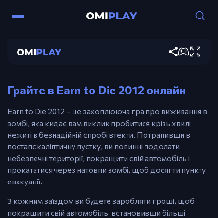
Керування
Earn to Die 2012
Стрілки – Керування.
Грати зараз
Ctrl / X – Буст.
Esc / P – Пауза.
Грайте в Earn to Die 2012 онлайн
Earn to Die 2012 – це захоплююча гра про виживання в
зомбі, яка кидає вам виклик пробитися крізь хвилі
нежиті в безнадійній спробі втекти. Потрапивши в
постапокаліптичну пустку, ви повинні подолати
небезпечні території, покращити свій автомобіль і
прокататися через натовпи зомбі, щоб досягти пункту
евакуації.
З кожним заїздом ви будете заробляти гроші, щоб
покращити свій автомобіль, встановивши більші