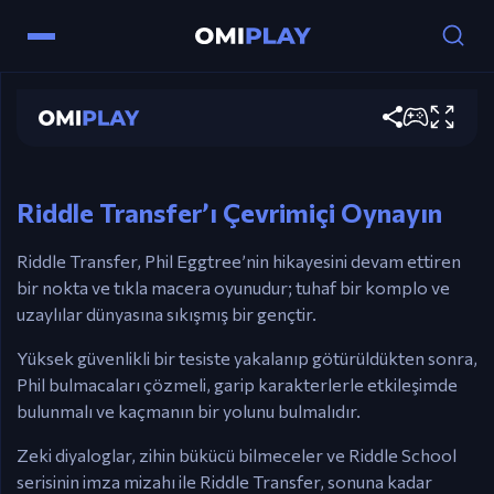
Riddle Transfer
Kontroller
Şimdi oyna
Fare – Hareket ve eylemler için tam nokta ve
tıklama kontrolleri.
Riddle Transfer’ı Çevrimiçi Oynayın
Riddle Transfer, Phil Eggtree’nin hikayesini devam ettiren
bir nokta ve tıkla macera oyunudur; tuhaf bir komplo ve
uzaylılar dünyasına sıkışmış bir gençtir.
Yüksek güvenlikli bir tesiste yakalanıp götürüldükten sonra,
Phil bulmacaları çözmeli, garip karakterlerle etkileşimde
bulunmalı ve kaçmanın bir yolunu bulmalıdır.
Zeki diyaloglar, zihin bükücü bilmeceler ve Riddle School
serisinin imza mizahı ile Riddle Transfer, sonuna kadar